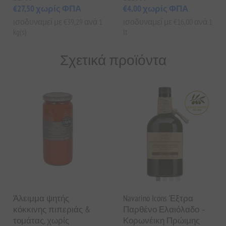
€27,50 χωρίς ΦΠΑ
€4,00 χωρίς ΦΠΑ
ισοδυναμεί με €39,29 ανά 1
ισοδυναμεί με €16,00 ανά 1
kg(s)
lt
Σχετικά προϊόντα
Άλειμμα ψητής
Navarino Icons Έξτρα
κόκκινης πιπεριάς &
Παρθένο Ελαιόλαδο –
τομάτας, χωρίς
Κορωνέικη Πρώιμης