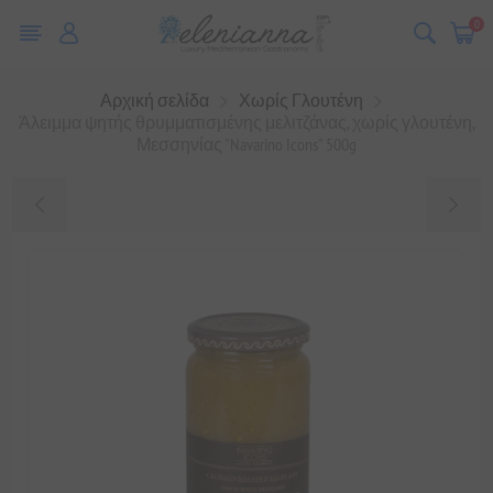
0
Αρχική σελίδα
Χωρίς Γλουτένη
Άλειμμα ψητής θρυμματισμένης μελιτζάνας, χωρίς γλουτένη,
Μεσσηνίας "Navarino Icons" 500g