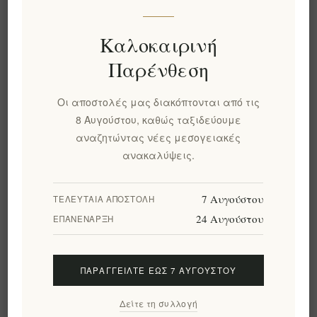
🏡 Δώρο για νέο σπίτι
🙏 Δώρο ευχαριστίας
Καλοκαιρινή
Οι πελάτες που αγόρασαν αυτό
Παρένθεση
το προϊόν αγόρασαν επίσης
Οι αποστολές μας διακόπτονται από τις
8 Αυγούστου, καθώς ταξιδεύουμε
αναζητώντας νέες μεσογειακές
ανακαλύψεις.
7 Αυγούστου
ΤΕΛΕΥΤΑΊΑ ΑΠΟΣΤΟΛΉ
24 Αυγούστου
ΕΠΑΝΈΝΑΡΞΗ
ΠΑΡΑΓΓΕΊΛΤΕ ΈΩΣ 7 ΑΥΓΟΎΣΤΟΥ
Βιολογικά
The Governor, 500γρ,
Αποξηραμένα Σύκα
Εξτρα Παρθένο
Δείτε τη συλλογή
Κύμης από τη Φάρμα
Αφιλτράριστο