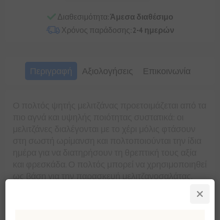
Διαθεσιμότητα:
Άμεσα διαθέσιμο
Χρόνος παράδοσης:
2-4 ημερών
Περιγραφή
Αξιολογήσεις
Επικοινωνία
Ο πολτός ψητής μελιτζάνας προετοιμάζεται από τα
πιο αγνά και υψηλής ποιότητας συστατικά: οι
μελιτζάνες διαλέγονται με το χέρι μόλις φτάσουν
στη σωστή ωρίμανση και πολτοποιούνται την ίδια
ημέρα για να διατηρήσουν τη θρεπτική τους αξία
και φρεσκάδα. Ο πολτός μπορεί να χρησιμοποιηθεί
ως βάση για την παρασκευή μελιτζανοσαλάτας,
αλλά και ως dίρ.