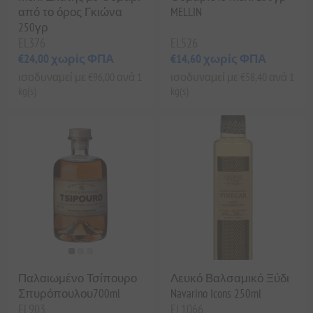
από το όρος Γκιώνα
MELLIN
250γρ
EL376
EL526
€24,00 χωρίς ΦΠΑ
€14,60 χωρίς ΦΠΑ
ισοδυναμεί με €96,00 ανά 1
ισοδυναμεί με €58,40 ανά 1
kg(s)
kg(s)
Παλαιωμένο Τσίπουρο
Λευκό Βαλσαμικό Ξύδι
Σπυρόπουλου700ml
Navarino Icons 250ml
EL903
EL1066