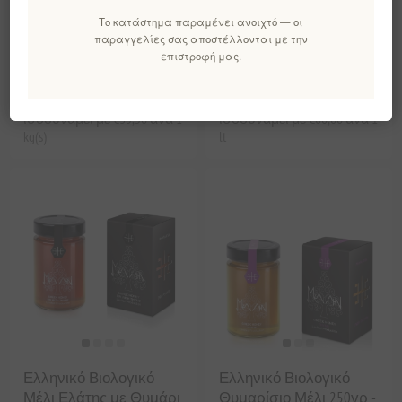
Askada | Πιστοποιημένη
Ελαιόλαδο
Το κατάστημα παραμένει ανοιχτό — οι
Ελληνική Υπερτροφή
παραγγελίες σας αποστέλλονται με την
Π.Ο.Π.
επιστροφή μας.
EL0261
EL332
€8,00 χωρίς ΦΠΑ
€30,00 χωρίς ΦΠΑ
ισοδυναμεί με €35,56 ανά 1
ισοδυναμεί με €60,00 ανά 1
kg(s)
lt
Ελληνικό Βιολογικό
Ελληνικό Βιολογικό
Μέλι Ελάτης με Θυμάρι
Θυμαρίσιο Μέλι 250γρ -