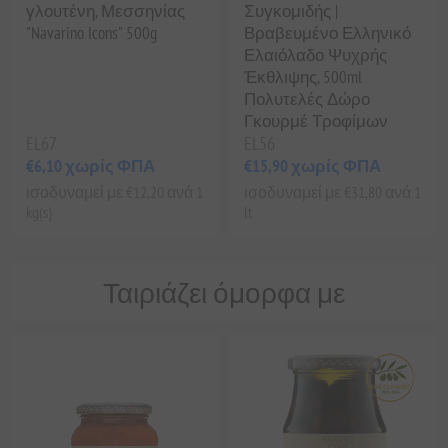
γλουτένη, Μεσσηνίας
Συγκομιδής |
"Navarino Icons" 500g
Βραβευμένο Ελληνικό
Ελαιόλαδο Ψυχρής
Έκθλιψης, 500ml
Πολυτελές Δώρο
Γκουρμέ Τροφίμων
EL67
EL56
€6,10 χωρίς ΦΠΑ
€15,90 χωρίς ΦΠΑ
ισοδυναμεί με €12,20 ανά 1
ισοδυναμεί με €31,80 ανά 1
kg(s)
lt
Ταιριάζει όμορφα με