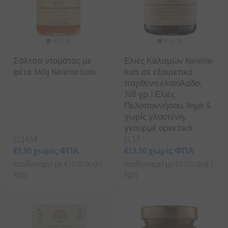
Σάλτσα ντομάτας με
Ελιές Καλαμών Navarino
φέτα 360g Navarino Icons
Icons σε εξαιρετικό
παρθένο ελαιόλαδο,
360 γρ. | Ελιές
Πελοποννήσου, Vegan &
χωρίς γλουτένη,
γκουρμέ ορεκτικό
EL1434
EL57
€9,90 χωρίς ΦΠΑ
€13,50 χωρίς ΦΠΑ
ισοδυναμεί με €27,50 ανά 1
ισοδυναμεί με €37,50 ανά 1
kg(s)
kg(s)