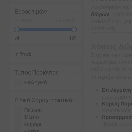
Αναβαθμίστε την 
Εύρος τιμών
δώρων
. Κάθε σε
Min:
€24,00
Max:
€169,00
ελαιόλαδα και χε
εντύπωση.
24
169
Λύσεις Δώ
In Stock
Στην elenianna, ε
δώρων μας συναρμ
καθιστώντας τα τη
Τύπος Προιόντος
Τι ορίζει ένα σ
Βιολογικό
Επιλεγμένη 
μέχρι χειροπο
Ειδικά Χαραχτηριστικά
Κομψή Παρ
Πεύκου
αντανακλούν 
Έλατο
Προσαρμοσμ
«Βραβευμένες 
Θυμάρι
Ερείκη