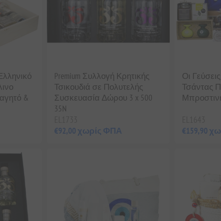
 Ελληνικό
Premium Συλλογή Κρητικής
Οι Γεύσει
λινο
Τσικουδιά σε Πολυτελής
Τσάντας Π
αγητό &
Συσκευασία Δώρου 3 x 500
Μπροστιν
35N
EL1733
EL1643
€92,00 χωρίς ΦΠΑ
€159,90 χ