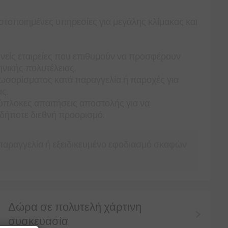
στοποιημένες υπηρεσίες για μεγάλης κλίμακας και
θνείς εταιρείες που επιθυμούν να προσφέρουν
ηνικής πολυτέλειας.
σορίσματος κατά παραγγελία ή παροχές για
ς.
ύπλοκες απαιτήσεις αποστολής για να
νδήποτε διεθνή προορισμό.
 παραγγελία ή εξειδικευμένο εφοδιασμό σκαφών
Δώρα σε πολυτελή χάρτινη
συσκευασία