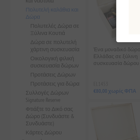
και ναυτιλία
Πολυτελή καλάθια και
Δώρα
Πολυτελές Δώρα σε
Ξύλινα Κουτιά
Δώρα σε πολυτελή
χάρτινη συσκευασία
Ένα μοναδικό δώρο
Ελλάδας σε ξύλινη
Οικολογική φιλική
συσκευασία δώρου
συσκευασία δώρων
Προτάσεις Δώρων
Προτάσεις για δώρα
EL1453
€80,00 χωρίς ΦΠΑ
Συλλογές Δώρων
Signature Reserve
Φτιάξτε το Δικό σας
Δώρο (Συνδυάστε &
Συνδυάστε)
Κάρτες Δώρου