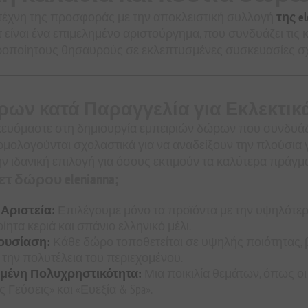
τέχνη της προσφοράς με την αποκλειστική συλλογή
της el
τ είναι ένα επιμελημένο αριστούργημα, που συνδυάζει τις 
ιροποίητους θησαυρούς σε εκλεπτυσμένες συσκευασίες σχ
ρων κατά Παραγγελία για Εκλεκτικ
ιδικευόμαστε στη δημιουργία εμπειριών δώρων που συνδυάζ
ολογούνται σχολαστικά για να αναδείξουν την πλούσια 
ν ιδανική επιλογή για όσους εκτιμούν τα καλύτερα πράγμ
ετ δώρου elenianna;
Αριστεία:
Επιλέγουμε μόνο τα προϊόντα με την υψηλότερ
ίητα κεριά και σπάνιο ελληνικό μέλι.
ουσίαση:
Κάθε δώρο τοποθετείται σε υψηλής ποιότητας, 
την πολυτέλεια του περιεχομένου.
ένη Πολυχρηστικότητα:
Μια ποικιλία θεμάτων, όπως ο
Γεύσεις» και «Ευεξία & Spa».