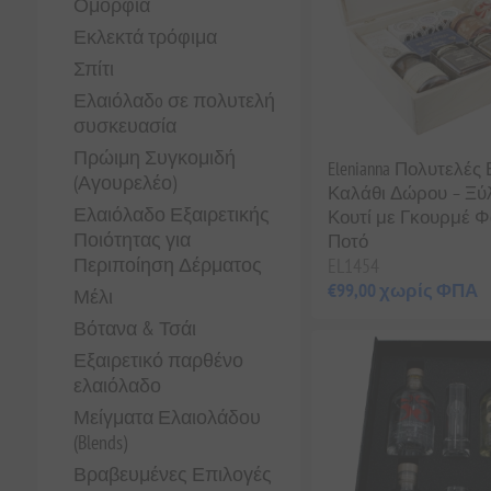
Ομορφιά
Εκλεκτά τρόφιμα
Σπίτι
Ελαιόλαδo σε πολυτελή
συσκευασία
Πρώιμη Συγκομιδή
Elenianna Πολυτελές
(Αγουρελέο)
Καλάθι Δώρου – Ξύ
Ελαιόλαδο Εξαιρετικής
Κουτί με Γκουρμέ Φ
Ποιότητας για
Ποτό
Περιποίηση Δέρματος
EL1454
€99,00 χωρίς ΦΠΑ
Μέλι
Βότανα & Τσάι
Εξαιρετικό παρθένο
ελαιόλαδο
Μείγματα Ελαιολάδου
(Blends)
Βραβευμένες Επιλογές