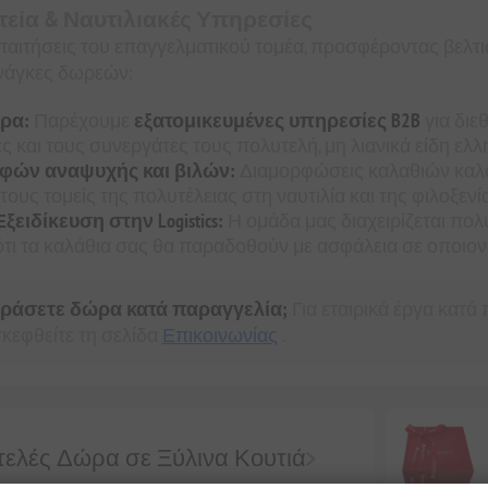
τεία & Ναυτιλιακές Υπηρεσίες
παιτήσεις του επαγγελματικού τομέα, προσφέροντας βελτι
νάγκες δωρεών:
ρα:
Παρέχουμε
εξατομικευμένες υπηρεσίες B2B
για διε
ς και τους συνεργάτες τους πολυτελή, μη λιανικά είδη ελλ
φών αναψυχής και βιλών:
Διαμορφώσεις καλαθιών καλω
ους τομείς της πολυτέλειας στη ναυτιλία και της φιλοξενία
ειδίκευση στην Logistics:
Η ομάδα μας διαχειρίζεται πολ
ότι τα καλάθια σας θα παραδοθούν με ασφάλεια σε οποιο
οράσετε δώρα κατά παραγγελία;
Για εταιρικά έργα κατά
κεφθείτε τη σελίδα
Επικοινωνίας
.
ελές Δώρα σε Ξύλινα Κουτιά