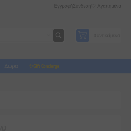
Εγγραφή
Σύνδεση
Αγαπημένα
0 αντικείμενα
Δώρα
✨Gift Concierge
ων