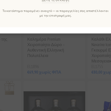
Το κατάστημα παραμένει ανοιχτό — οι παραγγελίες σας αποστέλλονται
με την επιστροφή μας.
 της
Καλημέρα Premium
Καλάθι Ελ
Χειροποίητο Δώρο –
Navarino Ic
Αυθεντική Ελληνική
Γκουρμέ Ε
Πολυτέλεια
Χειροποίητ
Μεσογεια
EL1896
EL1755
€69,90 χωρίς ΦΠΑ
€80,00 χω