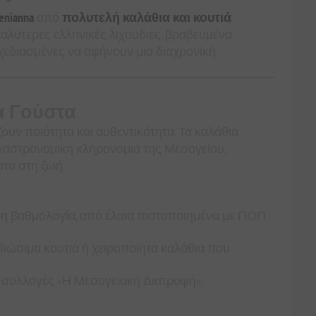
enianna
από
πολυτελή καλάθια και κουτιά
καλύτερες ελληνικές λιχουδιές, βραβευμένα
εδιασμένες να αφήνουν μια διαχρονική
ά Γούστα
ουν ποιότητα και αυθεντικότητα. Τα καλάθια
γαστρονομική κληρονομιά της Μεσογείου,
ατα στη ζωή.
η βαθμολογία, από έλαια πιστοποιημένα με ΠΟΠ
βιώσιμα κουτιά ή χειροποίητα καλάθια που
ι συλλογές «Η Μεσογειακή Διατροφή»,