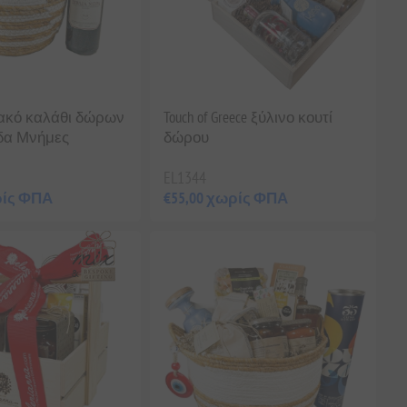
ακό καλάθι δώρων
Touch of Greece ξύλινο κουτί
δα Μνήμες
δώρου
EL1344
ρίς ΦΠΑ
€55,00 χωρίς ΦΠΑ