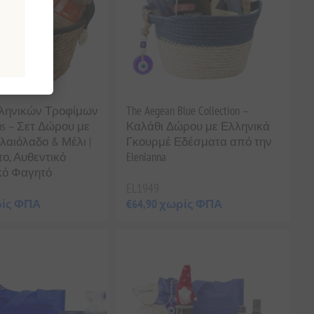
ληνικών Τροφίμων
The Aegean Blue Collection –
ons – Σετ Δώρου με
Καλάθι Δώρου με Ελληνικά
λαιόλαδο & Μέλι |
Γκουρμέ Εδέσματα από την
ο, Αυθεντικό
Elenianna
κό Φαγητό
EL1949
ρίς ΦΠΑ
€64,90 χωρίς ΦΠΑ