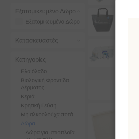
Εξατομικευμένο Δώρο
Εξατομικευμένο Δώρο
Οικολ
Κατασκευαστές
Προτ
Κατηγορίες
Ελαιόλαδο
Βιολογική Φροντίδα
Δέρματος
Κεριά
Κρητική Γεύση
Μη αλκοολούχα ποτά
Δώρα
Δώρα για ιστιοπλοΐα