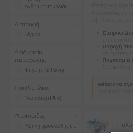
Εταιρική Αρισ
Άνθη Πορτοκαλιάς
Κατανοούμε τις α
υψηλού ρίσκου α
Διατροφή
Εταιρικά Δώ
Βίγκαν
στους πελάτε
Παροχή σκα
Διαδικασία
επισκέπτες στ
παραγωγής
Παγκόσμια Εξ
διασφαλίσει 
Ψυχρής έκθλιψης
Θέλετε να αγ
Ποικιλία ελιάς
αναψυχής, επισ
Τσουνάτη (100%)
Φρουτώδες
Πολυτ
Υψηλή φρουτώδης ένταση