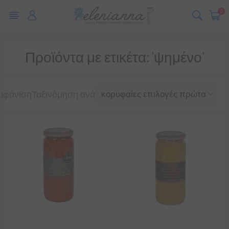
0
Προϊόντα με ετικέτα: 'ψημένο'
μφάνιση
Ταξινόμηση ανά