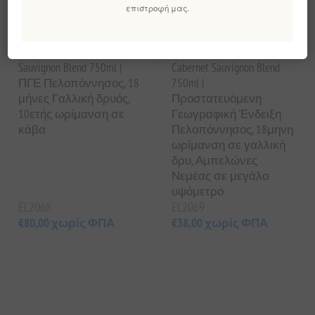
επιστροφή μας.
Κτήμα Σκούρας Μέγας
Κτήμα Σκούρας Μέγας
Οίνος 2014 -
Οίνος 2020 Ερυθρός
Αγιωργίτικο Cabernet
Οίνος - Αγιωργίτικο
Sauvignon Blend 750ml |
Cabernet Sauvignon Blend
ΠΓΕ Πελοπόννησος, 18
750ml |
μήνες Γαλλική δρυός,
Προστατευόμενη
10ετής ωρίμανση σε
Γεωγραφική Ένδειξη
κάβα
Πελοπόννησος, 18μηνη
ωρίμανση σε γαλλική
δρυ, Αμπελώνες
Νεμέας σε μεγάλο
υψόμετρο
EL2068
EL2069
€80,00 χωρίς ΦΠΑ
€38,00 χωρίς ΦΠΑ