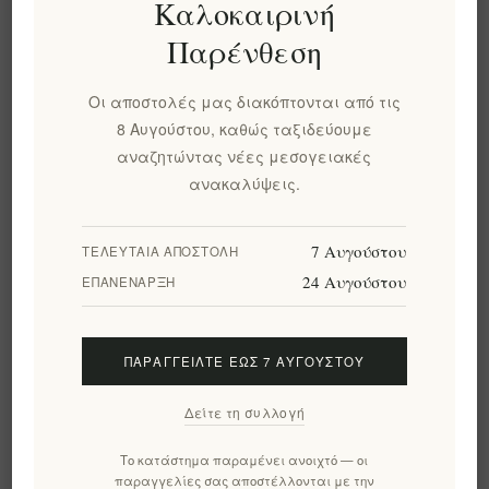
Καλοκαιρινή
Παρένθεση
Ταξίδι στη Λήμνο
Ξύλινο κουτί δώρου
Οι αποστολές μας διακόπτονται από τις
Βιολογικό Κρασί 750ml
υψηλής ποιότητας:
8 Αυγούστου, καθώς ταξιδεύουμε
Κρασί, ποτήρι,
EL1177
ευτυχισμένο το νέο
αναζητώντας νέες μεσογειακές
€14,00 χωρίς ΦΠΑ
έτος 2026 και σοκολάτα
ανακαλύψεις.
EL1818
ισοδυναμεί με €18,67 ανά 1
€50,00 χωρίς ΦΠΑ
lt
7 Αυγούστου
ΤΕΛΕΥΤΑΊΑ ΑΠΟΣΤΟΛΉ
24 Αυγούστου
ΕΠΑΝΈΝΑΡΞΗ
ΠΑΡΑΓΓΕΊΛΤΕ ΈΩΣ 7 ΑΥΓΟΎΣΤΟΥ
Δείτε τη συλλογή
Το κατάστημα παραμένει ανοιχτό — οι
παραγγελίες σας αποστέλλονται με την