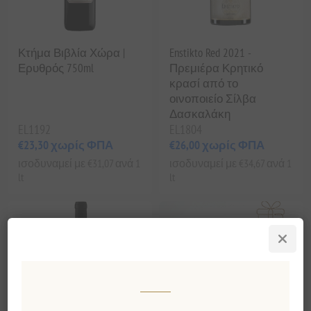
Κτήμα Βιβλία Χώρα |
Enstikto Red 2021 -
Ερυθρός 750ml
Πρεμιέρα Κρητικό
κρασί από το
οινοποιείο Σίλβα
Δασκαλάκη
EL1192
EL1804
€23,30 χωρίς ΦΠΑ
€26,00 χωρίς ΦΠΑ
ισοδυναμεί με €31,07 ανά 1
ισοδυναμεί με €34,67 ανά 1
lt
lt