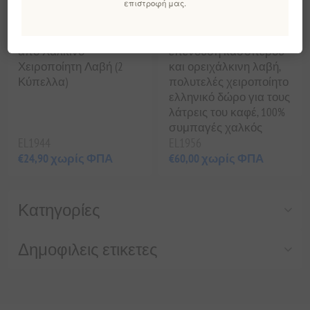
επιστροφή μας.
Χειροποίητο Μπρίκι
Αυθεντικό Μπρίκι με
από Χάλκινο –
επένδυση κασσίτερου
Χειροποίητη Λαβή (2
και ορειχάλκινη λαβή,
Κύπελλα)
πολυτελές χειροποίητο
ελληνικό δώρο για τους
λάτρεις του καφέ, 100%
συμπαγές χαλκός
EL1944
EL1956
€24,90 χωρίς ΦΠΑ
€60,00 χωρίς ΦΠΑ
Κατηγορίες
Δημοφιλεις ετικετες