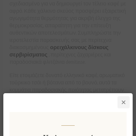
σχεδιασμένο για να δημιουργεί τον τέλειο καφέ με
αφρό. Κάθε χάλκινο σκεύος προσφέρει εξαιρετική
αγωγιμότητα θερμότητας για ακριβή έλεγχο της
θερμοκρασίας, απαραίτητη για την επίτευξη
αυθεντικών αποτελεσμάτων. Συμπληρώστε την
ιεροτελεστία παρασκευής σας με περίτεχνα
διακοσμημένους
ορειχάλκινους δίσκους
σερβιρίσματος
, περίτεχνες ζαχαριέρες και
παραδοσιακά φλιτζάνια demitasse.
Είτε ετοιμάζετε δυνατό ελληνικό καφέ, αρωματικό
τούρκικο τσάι ή βότανα από το βουνό, αυτά τα
κομμάτια παραδοσιακής ποιότητας μετατρέπουν
κάθε φλιτζάνι σε μια ουσιαστική τελετή. Ο
χειροποίητος χαλκός αναπτύσσει μια όμορφη
πατίνα με την πάροδο του χρόνου, καθιστώντας
κάθε αντικείμενο μοναδικά δικό σας.
Αγκαλιάστε τη μεσογειακή φιλοσοφία της αργής