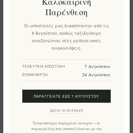
Καλοκαιρινή
ζωής και της γνήσιας σύνδεσης. Η συλλογή μας
Παρένθεση
φέρνει τη ζεστασιά της ελληνικής φιλοξενίας στο
σπίτι σας, όπου κάθε γουλιά γίνεται μια στιγμή για
να απολαύσετε και να μοιραστείτε.
Οι αποστολές μας διακόπτονται από τις
8 Αυγούστου, καθώς ταξιδεύουμε
αναζητώντας νέες μεσογειακές
ανακαλύψεις.
FILTERS
Ταξινόμηση ανά
7 Αυγούστου
ΤΕΛΕΥΤΑΊΑ ΑΠΟΣΤΟΛΉ
24 Αυγούστου
ΕΠΑΝΈΝΑΡΞΗ
ΠΑΡΑΓΓΕΊΛΤΕ ΈΩΣ 7 ΑΥΓΟΎΣΤΟΥ
Δείτε τη συλλογή
Το κατάστημα παραμένει ανοιχτό — οι
παραγγελίες σας αποστέλλονται με την