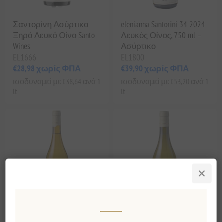
Σαντορίνη Ασύρτικο
elenianna Santorini 34 2024
Ξηρό Λευκό Οίνο Santo
Λευκός Οίνος, 750 ml –
Wines
Ασύρτικο
EL1666
EL1800
€28,98 χωρίς ΦΠΑ
€39,90 χωρίς ΦΠΑ
ισοδυναμεί με €38,64 ανά 1
ισοδυναμεί με €53,20 ανά 1
lt
lt