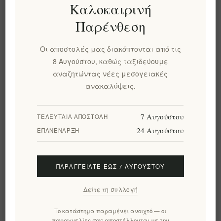
Πυρίτης Λευκό Κρασί
Φτελος 2020 Λευκό
Καλοκαιρινή
2024 – Premium
Κρασί - Ποιοτικό
Παρένθεση
Σαντορίνη Vintage |
Ελληνικό Κρασί από τα
Δροσερή &
Αμπελώνες της
Αναζωογονητική Γεύση
Σαντορίνης
Οι αποστολές μας διακόπτονται από τις
Αιγαίου
8 Αυγούστου, καθώς ταξιδεύουμε
EL1801
EL1802
αναζητώντας νέες μεσογειακές
€49,90 χωρίς ΦΠΑ
€80,00 χωρίς ΦΠΑ
ανακαλύψεις.
ισοδυναμεί με €66,53 ανά 1
ισοδυναμεί με €106,67 ανά
lt
1 lt
7 Αυγούστου
ΤΕΛΕΥΤΑΊΑ ΑΠΟΣΤΟΛΉ
24 Αυγούστου
ΕΠΑΝΈΝΑΡΞΗ
ΠΑΡΑΓΓΕΊΛΤΕ ΈΩΣ 7 ΑΥΓΟΎΣΤΟΥ
Δείτε τη συλλογή
Το κατάστημα παραμένει ανοιχτό — οι
παραγγελίες σας αποστέλλονται με την