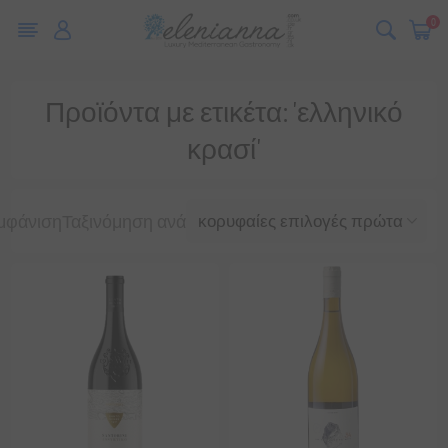
0
Προϊόντα με ετικέτα: 'ελληνικό
κρασί'
μφάνιση
Ταξινόμηση ανά