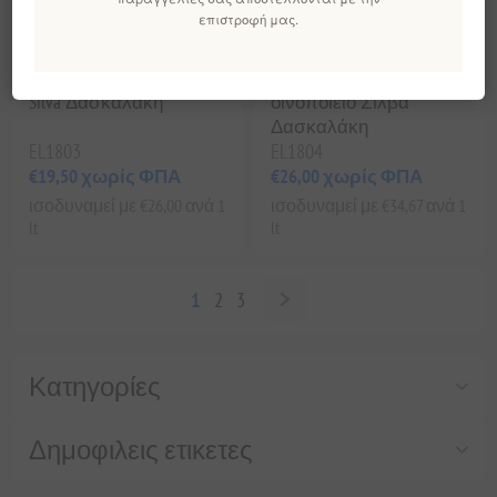
επιστροφή μας.
Ένστικτο Λευκό 2023 -
Enstikto Red 2021 -
Πρεμιέρα Λευκό Κρασί
Πρεμιέρα Κρητικό
από την Κρήτη από τη
κρασί από το
Silva Δασκαλάκη
οινοποιείο Σίλβα
Δασκαλάκη
EL1803
EL1804
€19,50 χωρίς ΦΠΑ
€26,00 χωρίς ΦΠΑ
ισοδυναμεί με €26,00 ανά 1
ισοδυναμεί με €34,67 ανά 1
lt
lt
1
2
3
Κατηγορίες
Δημοφιλεις ετικετες