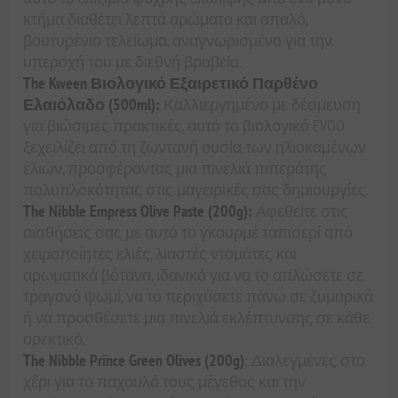
κτήμα διαθέτει λεπτά αρώματα και απαλό,
βουτυρένιο τελείωμα, αναγνωρισμένο για την
υπεροχή του με διεθνή βραβεία.
The Kween Βιολογικό Εξαιρετικό Παρθένο
Ελαιόλαδο (500ml):
Καλλιεργημένο με δέσμευση
για βιώσιμες πρακτικές, αυτό το βιολογικό EVOO
ξεχειλίζει από τη ζωντανή ουσία των ηλιοκαμένων
ελιών, προσφέροντας μια πινελιά πιπεράτης
πολυπλοκότητας στις μαγειρικές σας δημιουργίες.
The Nibble Empress Olive Paste (200g):
Αφεθείτε στις
αισθήσεις σας με αυτό το γκουρμέ ταπισερί από
χειροποίητες ελιές, λιαστές ντομάτες και
αρωματικά βότανα, ιδανικό για να το απλώσετε σε
τραγανό ψωμί, να το περιχύσετε πάνω σε ζυμαρικά
ή να προσθέσετε μια πινελιά εκλέπτυνσης σε κάθε
ορεκτικό.
The Nibble Prince Green Olives (200g)
: Διαλεγμένες στο
χέρι για το παχουλό τους μέγεθος και την