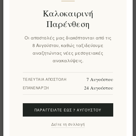
Καλοκαιρινή
Παρένθεση
Οι αποστολές μας διακόπτονται από τις
€0,00 χωρίς ΦΠΑ
8 Αυγούστου, καθώς ταξιδεύουμε
αναζητώντας νέες μεσογειακές
ανακαλύψεις.
+ΚΑΛΆΘΙ
7 Αυγούστου
ΤΕΛΕΥΤΑΊΑ ΑΠΟΣΤΟΛΉ
24 Αυγούστου
ΕΠΑΝΈΝΑΡΞΗ
Προσθήκη στα αγαπημένα
Στείλτε το σε ένα φίλο
ΠΑΡΑΓΓΕΊΛΤΕ ΈΩΣ 7 ΑΥΓΟΎΣΤΟΥ
Δείτε τη συλλογή
Χρόνος παράδοσης:
2-4 ημερών