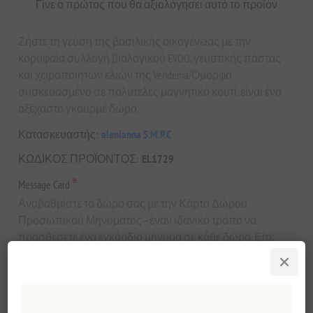
Γίνε ο πρώτος που θα αξιολόγησει αυτό το προϊόν
Ζήστε τη γεύση της βασιλικής οικογένειας με την
κορυφαία συλλογή βιολογικού EVOO, γευστικής πάστας
και χειροποίητων ελιών της Vendema. Όμορφα
συσκευασμένο σε πολυτελές μαγνητικό κουτί, είναι ένα
αξέχαστο γκουρμέ δώρο.
Κατασκευαστής:
elenianna S.M.P.C
ΚΩΔΙΚΟΣ ΠΡΟΪΟΝΤΟΣ:
EL1729
*
Message Card
Αναβαθμίστε το δώρο σας με την Κάρτα Δώρου
Προσωπικού Μηνύματος—έναν ιδανικό τρόπο να
προσθέσετε ένα εγκάρδιο μήνυμα σε κάθε δώρο. Είτε
πρόκειται για γενέθλια, γιορτές ή μια ιδιαίτερη έκφραση
ευγνωμοσύνης, προσαρμόστε το μήνυμά σας και κάντε
κάθε δώρο πραγματικά αξέχαστο.