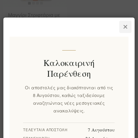
Μαγγίρι Στριφτάρια με
Πάστα Ελιάς &
Ντομάτα -
Παραδοσιακά Κρητικά
Στριφτάρια, 250γρ |
Vegan, Χειροποίητα στο
Ηράκλειο, Χωρίς
Καλοκαιρινή
Τεχνητά Χρωστικά
EL2088
Παρένθεση
€8,50 χωρίς ΦΠΑ
ισοδυναμεί με €34,00 ανά 1
Οι αποστολές μας διακόπτονται από τις
kg(s)
8 Αυγούστου, καθώς ταξιδεύουμε
αναζητώντας νέες μεσογειακές
ανακαλύψεις.
Κατηγορίες
Δημοφιλεις ετικετες
7 Αυγούστου
ΤΕΛΕΥΤΑΊΑ ΑΠΟΣΤΟΛΉ