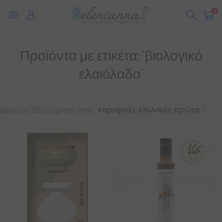
0
Προϊόντα με ετικέτα: 'βιολογικό
ελαιόλαδο'
μφάνιση
Ταξινόμηση ανά