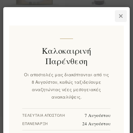
Σετ Οργανικό
Biolea Βιολογικό Έξτρα
Ελαιόλαδο & Ρίγανη σε
Παρθένο Ελαιόλαδο
Χειροποίητο Κεραμικό
Νεράντζιο 250ml
Μπολ & Φιάλη Ladolea
EL1984
€9,90 χωρίς ΦΠΑ
EL1831
Καλοκαιρινή
ισοδυναμεί με €39,60 ανά 1
€20,00 χωρίς ΦΠΑ
lt
Παρένθεση
Οι αποστολές μας διακόπτονται από τις
Κατηγορίες
8 Αυγούστου, καθώς ταξιδεύουμε
αναζητώντας νέες μεσογειακές
Δημοφιλεις ετικετες
ανακαλύψεις.
7 Αυγούστου
ΤΕΛΕΥΤΑΊΑ ΑΠΟΣΤΟΛΉ
24 Αυγούστου
ΕΠΑΝΈΝΑΡΞΗ
Πληροφορίες