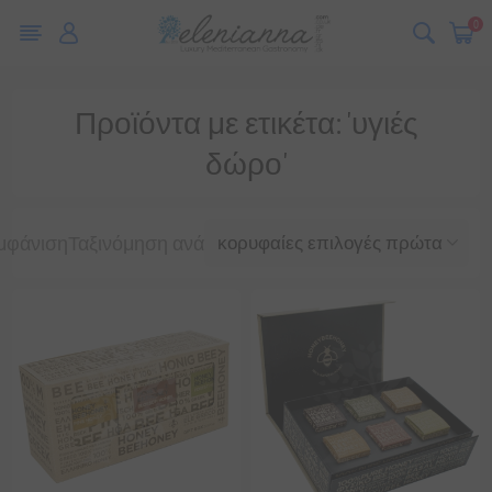
0
Προϊόντα με ετικέτα: 'υγιές
δώρο'
μφάνιση
Ταξινόμηση ανά