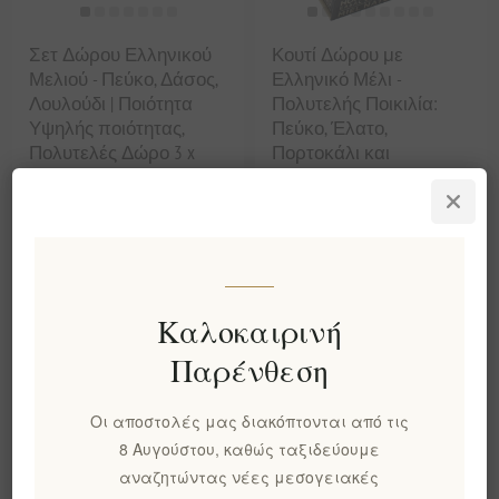
Σετ Δώρου Ελληνικού
Κουτί Δώρου με
Μελιού - Πεύκο, Δάσος,
Ελληνικό Μέλι -
Λουλούδι | Ποιότητα
Πολυτελής Ποικιλία:
Υψηλής ποιότητας,
Πεύκο, Έλατο,
Πολυτελές Δώρο 3 x
Πορτοκάλι και
500γρ.
Περισσότερα, 6 x 50g
EL1788
EL1789
€44,99 χωρίς ΦΠΑ
€24,90 χωρίς ΦΠΑ
Καλοκαιρινή
Παρένθεση
Οι αποστολές μας διακόπτονται από τις
8 Αυγούστου, καθώς ταξιδεύουμε
αναζητώντας νέες μεσογειακές