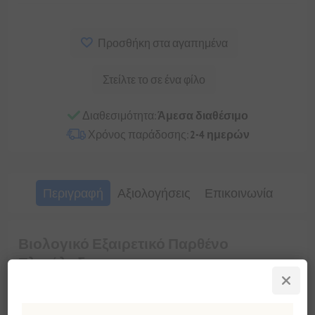
Προσθήκη στα αγαπημένα
Στείλτε το σε ένα φίλο
Διαθεσιμότητα:
Άμεσα διαθέσιμο
Χρόνος παράδοσης:
2-4 ημερών
Περιγραφή
Αξιολογήσεις
Επικοινωνία
Βιολογικό Εξαιρετικό Παρθένο
Ελαιόλαδο
Ήπιο Φρουτώδες – Ποικιλία Πατρινιά
ΠΕΡΙΟΧΗ