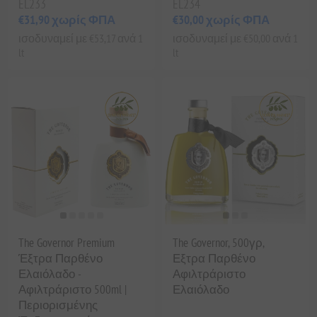
EL233
EL234
€31,90 χωρίς ΦΠΑ
€30,00 χωρίς ΦΠΑ
ισοδυναμεί με €53,17 ανά 1
ισοδυναμεί με €50,00 ανά 1
lt
lt
The Governor Premium
The Governor, 500γρ,
Έξτρα Παρθένο
Εξτρα Παρθένο
Ελαιόλαδο -
Αφιλτράριστο
Αφιλτράριστο 500ml |
Ελαιόλαδο
Περιορισμένης