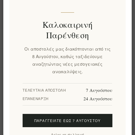
Δημοφιλεις ετικετες
Καλοκαιρινή
Παρένθεση
Πληροφορίες
Οι αποστολές μας διακόπτονται από τις
8 Αυγούστου, καθώς ταξιδεύουμε
Ο λογαριασμός μου
αναζητώντας νέες μεσογειακές
ανακαλύψεις.
Εργαλεία σελίδας
7 Αυγούστου
ΤΕΛΕΥΤΑΊΑ ΑΠΟΣΤΟΛΉ
Ενημερωτικό δελτίο
24 Αυγούστου
ΕΠΑΝΈΝΑΡΞΗ
ΠΑΡΑΓΓΕΊΛΤΕ ΈΩΣ 7 ΑΥΓΟΎΣΤΟΥ
Εγγραφή
Διαγραφή
Δείτε τη συλλογή