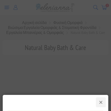
0
Αρχική σελίδα
Φυσική Ομορφιά
Βιώσιμα Εργαλεία Ομορφιάς & Στοματική Φροντίδα
Εργαλεία Μπανιέρας & Ομορφιάς
Natural Baby Bath & Care
Natural Baby Bath & Care
Κατηγορίες