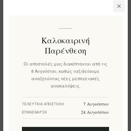
Ελληνικό Μέλι Πεύκου -
Κουτί Δώρου με
Αυθεντική & Πλούσια
Ελληνικό Μέλι -
Γεύση και
Πολυτελής Ποικιλία:
Ακατέργαστο 500g
Πεύκο, Έλατο,
Καλοκαιρινή
EL1794
Πορτοκάλι και
Περισσότερα, 6 x 50g
€13,50 χωρίς ΦΠΑ
Παρένθεση
EL1789
ισοδυναμεί με €27,00 ανά 1
€24,90 χωρίς ΦΠΑ
kg(s)
Οι αποστολές μας διακόπτονται από τις
8 Αυγούστου, καθώς ταξιδεύουμε
αναζητώντας νέες μεσογειακές
ανακαλύψεις.
7 Αυγούστου
ΤΕΛΕΥΤΑΊΑ ΑΠΟΣΤΟΛΉ
24 Αυγούστου
ΕΠΑΝΈΝΑΡΞΗ