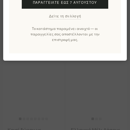
ΠΑΡΑΓΓΕΊΛΤΕ ΈΩΣ 7 ΑΥΓΟΎΣΤΟΥ
Ακατέργαστο Ελληνικό
Κουτί Δώρου
Άγριο Μέλι Ανθέων-
Ελληνικού Μελιού -
Δείτε τη συλλογή
Αγνό, Φυσικό και μη
Ποικιλία υψηλής
Φιλτραρισμένο 500γρ
ποιότητας: Ελάτι,
Το κατάστημα παραμένει ανοιχτό — οι
EL1792
Δάσος, Άνθος, 3 x 50g
παραγγελίες σας αποστέλλονται με την
€13,10 χωρίς ΦΠΑ
επιστροφή μας.
EL1791
ισοδυναμεί με €26,20 ανά 1
€17,30 χωρίς ΦΠΑ
kg(s)