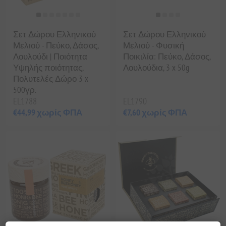
Σετ Δώρου Ελληνικού
Σετ Δώρου Ελληνικού
Μελιού - Πεύκο, Δάσος,
Μελιού - Φυσική
Λουλούδι | Ποιότητα
Ποικιλία: Πεύκο, Δάσος,
Υψηλής ποιότητας,
Λουλούδια, 3 x 50g
Πολυτελές Δώρο 3 x
500γρ.
EL1788
EL1790
€44,99 χωρίς ΦΠΑ
€7,60 χωρίς ΦΠΑ