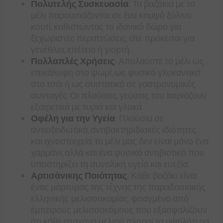
Πολυτελής Συσκευασία
: Τα βαζάκια με το
μέλι παρουσιάζονται σε ένα κομψό ξύλινο
κουτί, καθιστώντας το ιδανικό δώρο για
ξεχωριστές περιπτώσεις, είτε πρόκειται για
γενέθλια, επέτειο ή γιορτή.
Πολλαπλές Χρήσεις
: Απολαύστε το μέλι ως
επικάλυψη στο ψωμί, ως φυσικό γλυκαντικό
στο τσάι ή ως συστατικό σε γαστρονομικές
συνταγές. Οι πλούσιες γεύσεις του ταιριάζουν
εξαιρετικά με τυριά και γλυκά.
Οφέλη για την Υγεία
: Πλούσια σε
αντιοξειδωτικά, αντιβακτηριδιακές ιδιότητες
και ιχνοστοιχεία, το μέλι μας δεν είναι μόνο ένα
χαρμάνι, αλλά και ένα φυσικό αντιβιοτικό που
υποστηρίζει τη συνολική υγεία και ευεξία.
Αρτισάνικης Ποιότητας
: Κάθε βαζάκι είναι
ένας μάρτυρας της τέχνης της παραδοσιακής
ελληνικής μελισσοκομίας, φτιαγμένο από
έμπειρους μελισσοκόμους που εξασφαλίζουν
ότι κάθε σταγόνα μελιού πληροί τα υψηλότερα