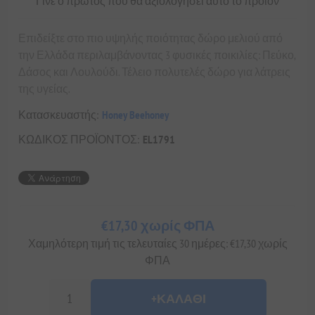
Γίνε ο πρώτος που θα αξιολόγησει αυτό το προϊόν
Επιδείξτε στο πιο υψηλής ποιότητας δώρο μελιού από
την Ελλάδα περιλαμβάνοντας 3 φυσικές ποικιλίες: Πεύκο,
Δάσος και Λουλούδι. Τέλειο πολυτελές δώρο για λάτρεις
της υγείας.
Κατασκευαστής:
Honey Beehoney
ΚΩΔΙΚΟΣ ΠΡΟΪΟΝΤΟΣ:
EL1791
€17,30 χωρίς ΦΠΑ
Χαμηλότερη τιμή τις τελευταίες 30 ημέρες: €17,30 χωρίς
ΦΠΑ
+ΚΑΛΆΘΙ