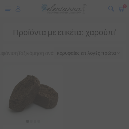
0
Προϊόντα με ετικέτα: 'χαρούπι'
μφάνιση
Ταξινόμηση ανά