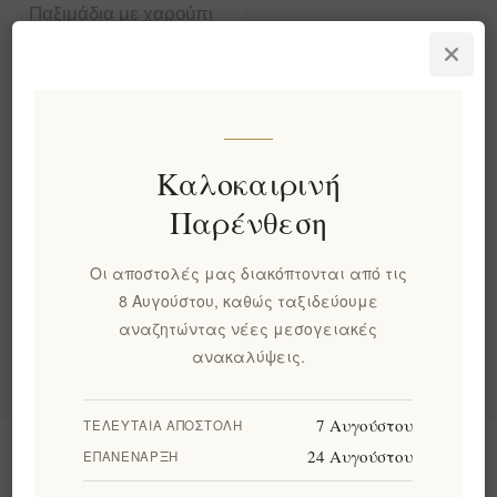
Παξιμάδια με χαρούπι
260γρ - Κρητικά
παξιμάδια κριθαριού
ψημένα σε ξυλόφουρνο
EL2049
€5,70 χωρίς ΦΠΑ
ισοδυναμεί με €20,36 ανά 1
Καλοκαιρινή
kg(s)
Παρένθεση
Κατηγορίες
Οι αποστολές μας διακόπτονται από τις
8 Αυγούστου, καθώς ταξιδεύουμε
Δημοφιλεις ετικετες
αναζητώντας νέες μεσογειακές
ανακαλύψεις.
7 Αυγούστου
ΤΕΛΕΥΤΑΊΑ ΑΠΟΣΤΟΛΉ
Πληροφορίες
24 Αυγούστου
ΕΠΑΝΈΝΑΡΞΗ