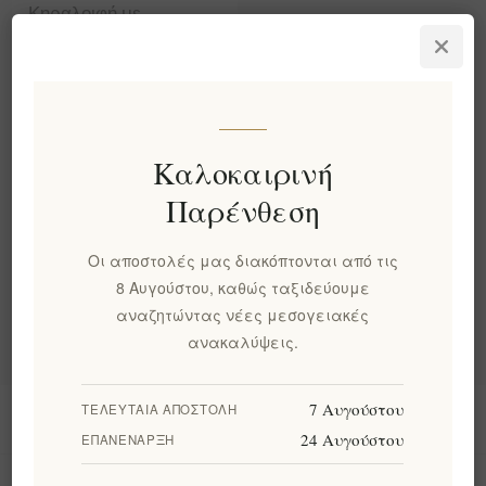
Κηραλοιφή με
Χαμομήλι και
εξαιρετικό παρθένο
ελαιόλαδο Κύκλωπας
50ml
EL1190
€18,00 χωρίς ΦΠΑ
Καλοκαιρινή
Παρένθεση
Κατηγορίες
Οι αποστολές μας διακόπτονται από τις
8 Αυγούστου, καθώς ταξιδεύουμε
Δημοφιλεις ετικετες
αναζητώντας νέες μεσογειακές
ανακαλύψεις.
7 Αυγούστου
ΤΕΛΕΥΤΑΊΑ ΑΠΟΣΤΟΛΉ
Πληροφορίες
24 Αυγούστου
ΕΠΑΝΈΝΑΡΞΗ