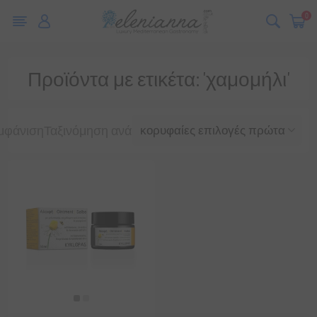
0
Προϊόντα με ετικέτα: 'χαμομήλι'
μφάνιση
Ταξινόμηση ανά