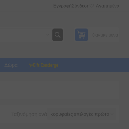
Εγγραφή
Σύνδεση
Αγαπημένα
0 αντικείμενα
Δώρα
✨Gift Concierge
Ταξινόμηση ανά