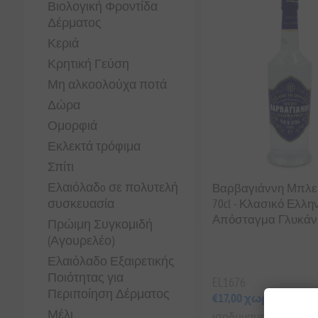
Βιολογική Φροντίδα
Δέρματος
Κεριά
Κρητική Γεύση
Μη αλκοολούχα ποτά
Δώρα
Ομορφιά
Εκλεκτά τρόφιμα
Σπίτι
Ελαιόλαδo σε πολυτελή
Βαρβαγιάννη Μπλε
συσκευασία
70cl - Κλασικό Ελλη
Απόσταγμα Γλυκάν
Πρώιμη Συγκομιδή
(Αγουρελέο)
Ελαιόλαδο Εξαιρετικής
Ποιότητας για
EL1676
Περιποίηση Δέρματος
€17,00 χωρίς ΦΠΑ
Μέλι
ισοδυναμεί με €24,29 αν