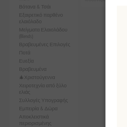
Βότανα & Τσάι
Εξαιρετικό παρθένο
ελαιόλαδο
Μείγματα Ελαιολάδου
(Blends)
Βραβευμένες Επιλογές
Ποτά
Ευεξία
Βραβευμένα
🎄Χριστούγεννα
Χειροτεχνία από ξύλο
ελιάς
Συλλογές Υπογραφής
Εμπειρία & Δώρα
Αποκλειστικά
περιορισμένης