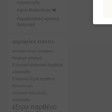
παραγωγής
Αγίου Βαλεντίνου ❤️
Παραδοσιακή κρητική
διατροφή
Δημοφιλεις ετικετες
γκουρμέ δώρα τροφίμων
δώρο με τρόφιμα
Ελληνικό εξαιρετικό παρθένο
ελαιόλαδο
Ελληνικό έξτρα παρθένο
Ελληνικό μέλι
ελληνικό πολυτελές
ελαιόλαδο
έξτρα παρθένο