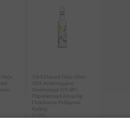
 Ούζο
35N Ελληνικό Ούζο 200ml -
νικό
100% Αποσταγμένο
ισου
Οινόπνευμα 42% ABV |
Παραδοσιακό Απεριτίφ
Γλυκάνισου Ρεθύμνου
Κρήτης
EL1991
€9,90 χωρίς ΦΠΑ
ά 1 lt
ισοδυναμεί με €49,50 ανά 1 lt