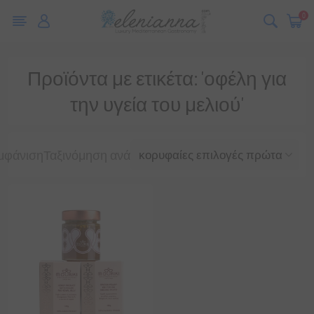
0
Προϊόντα με ετικέτα: 'οφέλη για
την υγεία του μελιού'
μφάνιση
Ταξινόμηση ανά