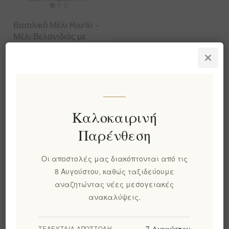
Βασιλικό Μέλι Mouriki –
Μέλι Βελανιδιάς με
Γύρη Μέλισσας &
Βασιλικό Πολτό | 180g
Ωμή Ελληνική
Υπερτροφή, Υψηλή
περιεκτικότητα σε
Μαγγάνιο & Κάλιο,
Καλοκαιρινή
Εργαστηριακά
Ελεγμένη Υποστήριξη
Παρένθεση
του Ανοσοποιητικού
Συστήματος
Οι αποστολές μας διακόπτονται από τις
EL1716
€10,00 χωρίς ΦΠΑ
8 Αυγούστου, καθώς ταξιδεύουμε
αναζητώντας νέες μεσογειακές
ισοδυναμεί με €55,56 ανά 1
kg(s)
ανακαλύψεις.
7 Αυγούστου
ΤΕΛΕΥΤΑΊΑ ΑΠΟΣΤΟΛΉ