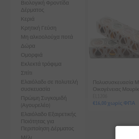
Βιολογική Φροντίδα
Δέρματος
Κεριά
Κρητική Γεύση
Μη αλκοολούχα ποτά
Δώρα
Ομορφιά
Εκλεκτά τρόφιμα
Σπίτι
Ελαιόλαδo σε πολυτελή
Πολυσυσκευασία Με
συσκευασία
Οικογένειας Μουρίκ
EL1206
Πρώιμη Συγκομιδή
€16,00 χωρίς ΦΠΑ
(Αγουρελέο)
Ελαιόλαδο Εξαιρετικής
Ποιότητας για
Περιποίηση Δέρματος
Μέλι