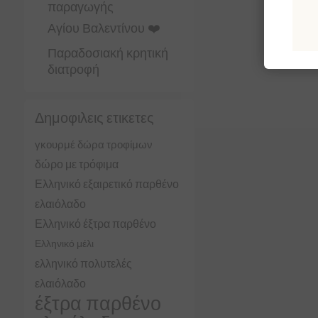
παραγωγής
Αγίου Βαλεντίνου ❤️
Παραδοσιακή κρητική
διατροφή
Δημοφιλεις ετικετες
γκουρμέ δώρα τροφίμων
δώρο με τρόφιμα
Ελληνικό εξαιρετικό παρθένο
ελαιόλαδο
Ελληνικό έξτρα παρθένο
Ελληνικό μέλι
ελληνικό πολυτελές
ελαιόλαδο
έξτρα παρθένο