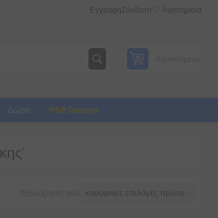
Εγγραφή
Σύνδεση
Αγαπημένα
0 αντικείμενα
Δώρα
✨Gift Concierge
ίκης'
Ταξινόμηση ανά