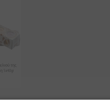
λιού της
η 5x40gr