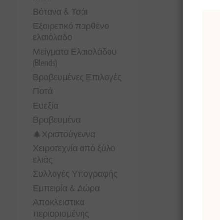
Βότανα & Τσάι
Εξαιρετικό παρθένο
ελαιόλαδο
Μείγματα Ελαιολάδου
(Blends)
Βραβευμένες Επιλογές
Ποτά
Ευεξία
Βραβευμένα
🎄Χριστούγεννα
Χειροτεχνία από ξύλο
ελιάς
Συλλογές Υπογραφής
Εμπειρία & Δώρα
Αποκλειστικά
περιορισμένης