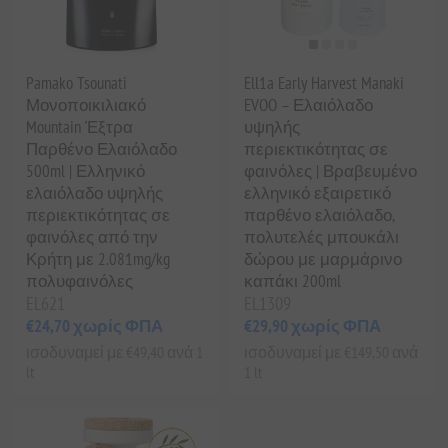
Pamako Tsounati
Ell1a Early Harvest Manaki
Μονοποικιλιακό
EVOO – Ελαιόλαδο
Mountain Έξτρα
υψηλής
Παρθένο Ελαιόλαδο
περιεκτικότητας σε
500ml | Ελληνικό
φαινόλες | Βραβευμένο
ελαιόλαδο υψηλής
ελληνικό εξαιρετικό
περιεκτικότητας σε
παρθένο ελαιόλαδο,
φαινόλες από την
πολυτελές μπουκάλι
Κρήτη με 2.081mg/kg
δώρου με μαρμάρινο
πολυφαινόλες
καπάκι 200ml
EL621
EL1309
€24,70 χωρίς ΦΠΑ
€29,90 χωρίς ΦΠΑ
ισοδυναμεί με €49,40 ανά 1
ισοδυναμεί με €149,50 ανά
lt
1 lt