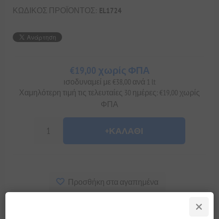
ΚΩΔΙΚΟΣ ΠΡΟΪΟΝΤΟΣ:
EL1724
€19,00 χωρίς ΦΠΑ
ισοδυναμεί με €38,00 ανά 1 lt
Χαμηλότερη τιμή τις τελευταίες 30 ημέρες: €19,00 χωρίς
ΦΠΑ
+ΚΑΛΆΘΙ
Προσθήκη στα αγαπημένα
Στείλτε το σε ένα φίλο