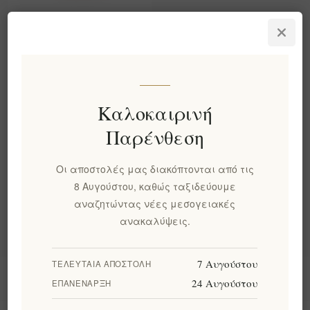
Εξαιρετικό Πέστο
Αίγινας 180γρ.
EL1813
€12,00 χωρίς ΦΠΑ
ισοδυναμεί με €66,67 ανά 1
Καλοκαιρινή
kg(s)
Παρένθεση
Κατηγορίες
Οι αποστολές μας διακόπτονται από τις
8 Αυγούστου, καθώς ταξιδεύουμε
Δημοφιλεις ετικετες
αναζητώντας νέες μεσογειακές
ανακαλύψεις.
7 Αυγούστου
ΤΕΛΕΥΤΑΊΑ ΑΠΟΣΤΟΛΉ
Πληροφορίες
24 Αυγούστου
ΕΠΑΝΈΝΑΡΞΗ