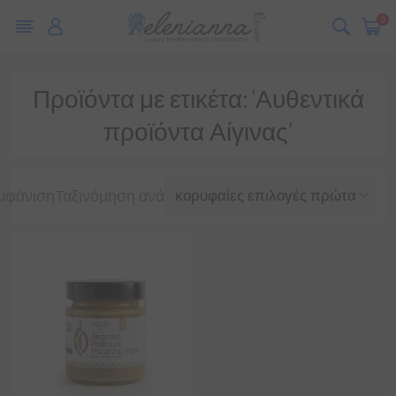
0
Προϊόντα με ετικέτα: 'Αυθεντικά
προϊόντα Αίγινας'
μφάνιση
Ταξινόμηση ανά