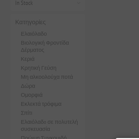
In Stock
Κατηγορίες
Ελαιόλαδο
Βιολογική Φροντίδα
Δέρματος
Κεριά
Κρητική Γεύση
Μη αλκοολούχα ποτά
Δώρα
Ομορφιά
Εκλεκτά τρόφιμα
Σπίτι
Ελαιόλαδo σε πολυτελή
συσκευασία
Πρώιμη Συγκομιδή