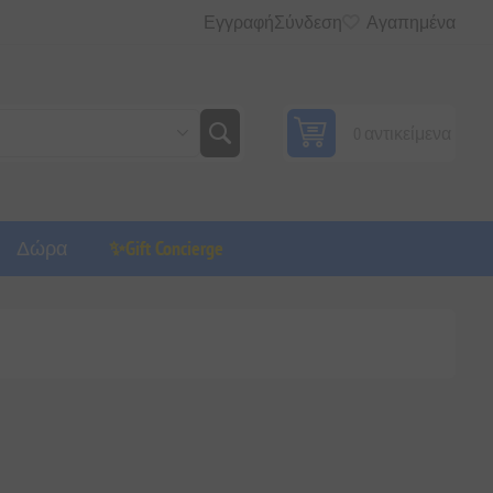
Εγγραφή
Σύνδεση
Αγαπημένα
0 αντικείμενα
Δώρα
✨Gift Concierge