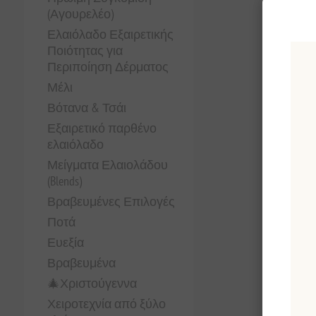
(Αγουρελέο)
Ελαιόλαδο Εξαιρετικής
Ποιότητας για
Περιποίηση Δέρματος
Μέλι
Βότανα & Τσάι
Εξαιρετικό παρθένο
ελαιόλαδο
Μείγματα Ελαιολάδου
(Blends)
Βραβευμένες Επιλογές
Ποτά
Ευεξία
Βραβευμένα
🎄Χριστούγεννα
Χειροτεχνία από ξύλο