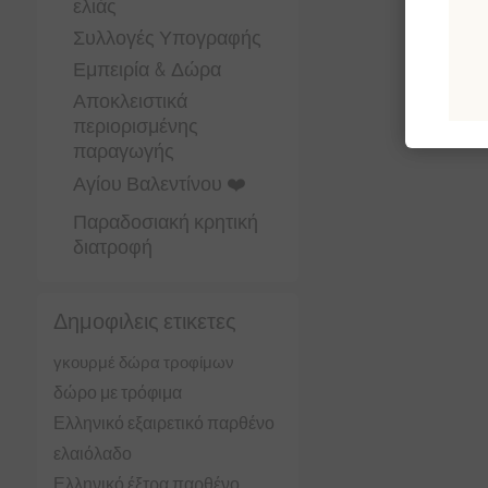
ελιάς
Συλλογές Υπογραφής
Εμπειρία & Δώρα
Αποκλειστικά
περιορισμένης
παραγωγής
Αγίου Βαλεντίνου ❤️
Παραδοσιακή κρητική
διατροφή
Δημοφιλεις ετικετες
γκουρμέ δώρα τροφίμων
δώρο με τρόφιμα
Ελληνικό εξαιρετικό παρθένο
ελαιόλαδο
Ελληνικό έξτρα παρθένο