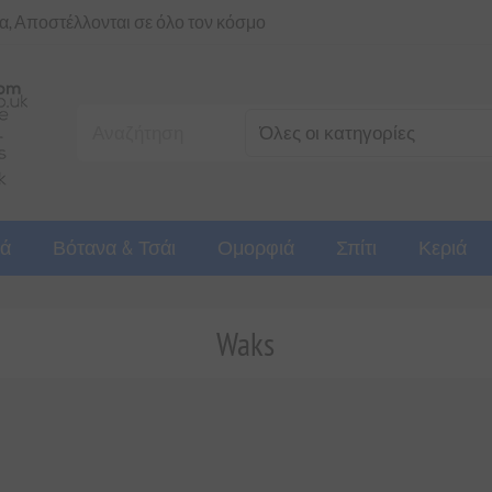
ια, Αποστέλλονται σε όλο τον κόσμο
ά
Βότανα & Τσάι
Ομορφιά
Σπίτι
Κεριά
Waks