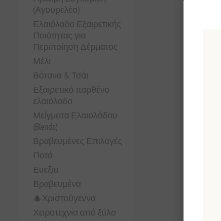
(Αγουρελέο)
Ελαιόλαδο Εξαιρετικής
Ποιότητας για
Περιποίηση Δέρματος
Μέλι
Βότανα & Τσάι
Εξαιρετικό παρθένο
ελαιόλαδο
Μείγματα Ελαιολάδου
(Blends)
Βραβευμένες Επιλογές
Ποτά
Ευεξία
Βραβευμένα
🎄Χριστούγεννα
Χειροτεχνία από ξύλο