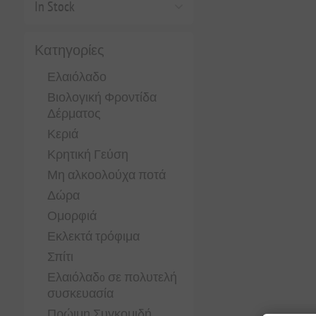
In Stock
Κατηγορίες
Ελαιόλαδο
Βιολογική Φροντίδα
Δέρματος
Κεριά
Κρητική Γεύση
Μη αλκοολούχα ποτά
Δώρα
Ομορφιά
Εκλεκτά τρόφιμα
Σπίτι
Ελαιόλαδo σε πολυτελή
συσκευασία
Πρώιμη Συγκομιδή