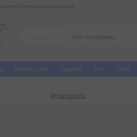
ια, Αποστέλλονται σε όλο τον κόσμο
ά
Βότανα & Τσάι
Ομορφιά
Σπίτι
Κεριά
Voskopoula