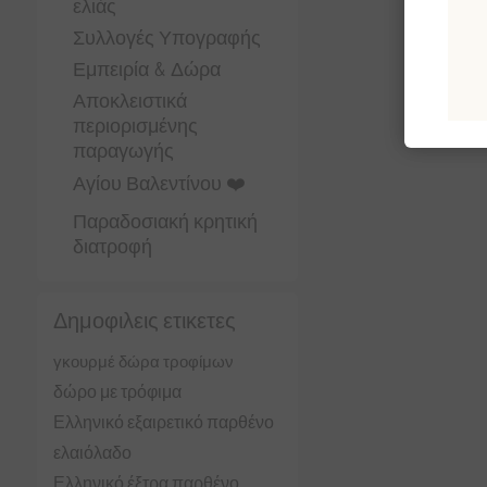
ελιάς
Συλλογές Υπογραφής
Εμπειρία & Δώρα
Αποκλειστικά
περιορισμένης
παραγωγής
Αγίου Βαλεντίνου ❤️
Παραδοσιακή κρητική
διατροφή
Δημοφιλεις ετικετες
γκουρμέ δώρα τροφίμων
δώρο με τρόφιμα
Ελληνικό εξαιρετικό παρθένο
ελαιόλαδο
Ελληνικό έξτρα παρθένο