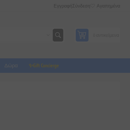
Εγγραφή
Σύνδεση
Αγαπημένα
0 αντικείμενα
Δώρα
✨Gift Concierge