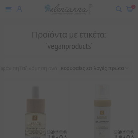
0
Προϊόντα με ετικέτα:
'veganproducts'
μφάνιση
Ταξινόμηση ανά