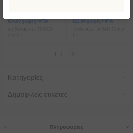
Αντιγήρανση 50ml
Ενυδάτωση και Λάμψη
50ml
EL1539
EL1540
€54,00 χωρίς ΦΠΑ
€22,04 χωρίς ΦΠΑ
ισοδυναμεί με €1080,00
ισοδυναμεί με €440,80 ανά
ανά 1 lt
1 lt
1
2
Κατηγορίες
Δημοφιλεις ετικετες
Πληροφορίες