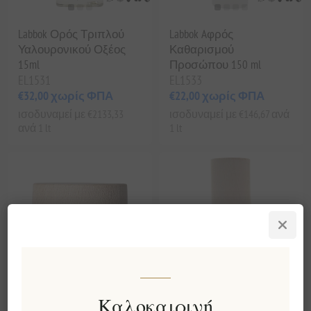
Labbok Ορός Τριπλού
Labbok Aφρός
Υαλουρονικού Οξέος
Καθαρισμού
15ml
Προσώπου 150 ml
EL1531
EL1533
€32,00 χωρίς ΦΠΑ
€22,00 χωρίς ΦΠΑ
ισοδυναμεί με €2133,33
ισοδυναμεί με €146,67 ανά
ανά 1 lt
1 lt
Καλοκαιρινή