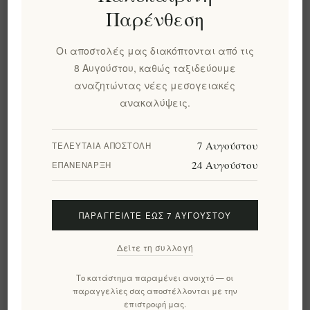
Labbok 2 σε 1 Μοβ
Labbok Κρέμα Ματιών
Παρένθεση
Μάσκα Προσώπου
20ml
Βαθύς Καθαρισμός 50
ml
Οι αποστολές μας διακόπτονται από τις
EL1536
EL1537
8 Αυγούστου, καθώς ταξιδεύουμε
€24,92 χωρίς ΦΠΑ
€39,00 χωρίς ΦΠΑ
αναζητώντας νέες μεσογειακές
ισοδυναμεί με €498,40 ανά
ισοδυναμεί με €1950,00
ανακαλύψεις.
1 lt
ανά 1 lt
7 Αυγούστου
ΤΕΛΕΥΤΑΊΑ ΑΠΟΣΤΟΛΉ
24 Αυγούστου
ΕΠΑΝΈΝΑΡΞΗ
ΠΑΡΑΓΓΕΊΛΤΕ ΈΩΣ 7 ΑΥΓΟΎΣΤΟΥ
Δείτε τη συλλογή
Το κατάστημα παραμένει ανοιχτό — οι
παραγγελίες σας αποστέλλονται με την
Labbok Κρέμα Ημέρας
Labbok Κρέμα Ημέρας
επιστροφή μας.