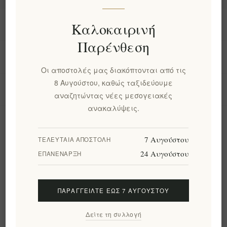
Πληροφορίες
Καλοκαιρινή
Παρένθεση
Ο λογαριασμός μου
Οι αποστολές μας διακόπτονται από τις
8 Αυγούστου, καθώς ταξιδεύουμε
Εργαλεία σελίδας
αναζητώντας νέες μεσογειακές
ανακαλύψεις.
Ενημερωτικό δελτίο
7 Αυγούστου
ΤΕΛΕΥΤΑΊΑ ΑΠΟΣΤΟΛΉ
24 Αυγούστου
ΕΠΑΝΈΝΑΡΞΗ
Εγγραφή
Διαγραφή
ΠΑΡΑΓΓΕΊΛΤΕ ΈΩΣ 7 ΑΥΓΟΎΣΤΟΥ
Ακολουθήστε μας
Δείτε τη συλλογή