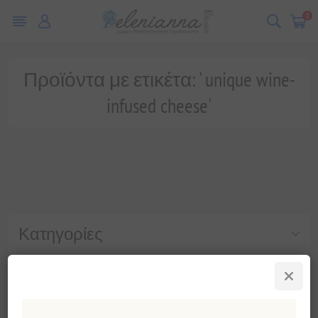
0
Προϊόντα με ετικέτα: ' unique wine-
infused cheese'
Κατηγορίες
Δημοφιλεις ετικετες