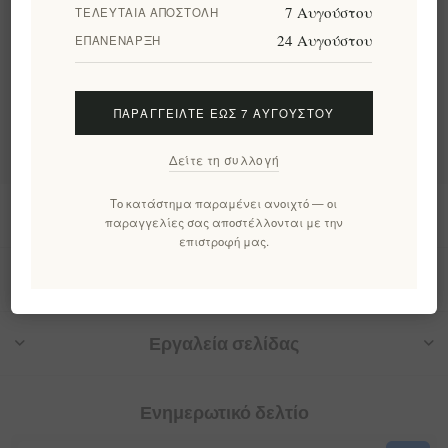
7 Αυγούστου
ΤΕΛΕΥΤΑΊΑ ΑΠΟΣΤΟΛΉ
24 Αυγούστου
ΕΠΑΝΈΝΑΡΞΗ
Κατηγορίες
Δημοφιλεις ετικετες
ΠΑΡΑΓΓΕΊΛΤΕ ΈΩΣ 7 ΑΥΓΟΎΣΤΟΥ
Δείτε τη συλλογή
Το κατάστημα παραμένει ανοιχτό — οι
Πληροφορίες
παραγγελίες σας αποστέλλονται με την
επιστροφή μας.
Ο λογαριασμός μου
Εργαλεία σελίδας
Ενημερωτικό δελτίο