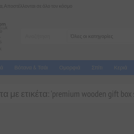
ια, Αποστέλλονται σε όλο τον κόσμο
ά
Βότανα & Τσάι
Ομορφιά
Σπίτι
Κεριά
 με ετικέτα: 'premium wooden gift box s