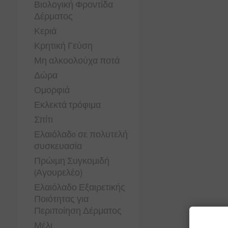
Βιολογική Φροντίδα
Δέρματος
Κεριά
Κρητική Γεύση
Μη αλκοολούχα ποτά
Δώρα
Ομορφιά
Εκλεκτά τρόφιμα
Σπίτι
Ελαιόλαδo σε πολυτελή
συσκευασία
Πρώιμη Συγκομιδή
(Αγουρελέο)
Ελαιόλαδο Εξαιρετικής
Ποιότητας για
Περιποίηση Δέρματος
Μέλι