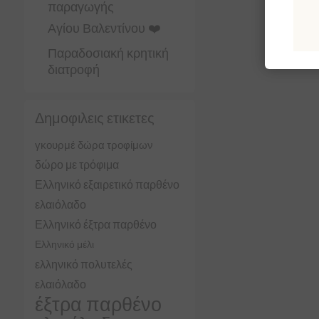
παραγωγής
Αγίου Βαλεντίνου ❤️
Παραδοσιακή κρητική
διατροφή
Δημοφιλεις ετικετες
γκουρμέ δώρα τροφίμων
δώρο με τρόφιμα
Ελληνικό εξαιρετικό παρθένο
ελαιόλαδο
Ελληνικό έξτρα παρθένο
Ελληνικό μέλι
ελληνικό πολυτελές
ελαιόλαδο
έξτρα παρθένο