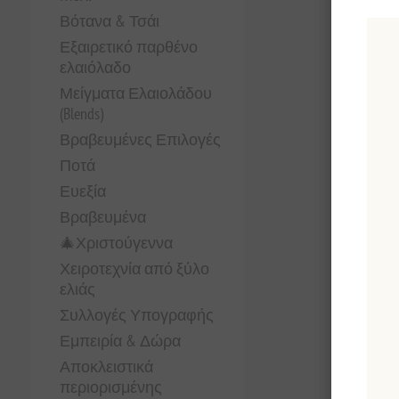
Βότανα & Τσάι
Εξαιρετικό παρθένο
ελαιόλαδο
Μείγματα Ελαιολάδου
(Blends)
Βραβευμένες Επιλογές
Ποτά
Ευεξία
Βραβευμένα
🎄Χριστούγεννα
Χειροτεχνία από ξύλο
ελιάς
Συλλογές Υπογραφής
Εμπειρία & Δώρα
Αποκλειστικά
περιορισμένης