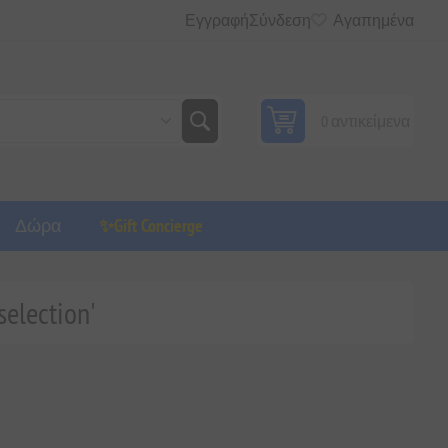
Εγγραφή
Σύνδεση
Αγαπημένα
0 αντικείμενα
Δώρα
✨Gift Concierge
election'