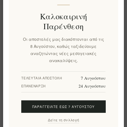
Πληροφορίες
Καλοκαιρινή
Παρένθεση
Ο λογαριασμός μου
Οι αποστολές μας διακόπτονται από τις
8 Αυγούστου, καθώς ταξιδεύουμε
Εργαλεία σελίδας
αναζητώντας νέες μεσογειακές
ανακαλύψεις.
Ενημερωτικό δελτίο
7 Αυγούστου
ΤΕΛΕΥΤΑΊΑ ΑΠΟΣΤΟΛΉ
24 Αυγούστου
ΕΠΑΝΈΝΑΡΞΗ
Εγγραφή
Διαγραφή
ΠΑΡΑΓΓΕΊΛΤΕ ΈΩΣ 7 ΑΥΓΟΎΣΤΟΥ
Ακολουθήστε μας
Δείτε τη συλλογή