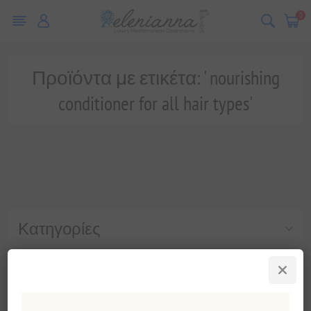
0
Προϊόντα με ετικέτα: ' nourishing
conditioner for all hair types'
Κατηγορίες
Δημοφιλεις ετικετες