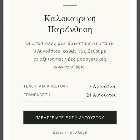
Πληροφορίες
Καλοκαιρινή
Παρένθεση
Ο λογαριασμός μου
Οι αποστολές μας διακόπτονται από τις
8 Αυγούστου, καθώς ταξιδεύουμε
Εργαλεία σελίδας
αναζητώντας νέες μεσογειακές
ανακαλύψεις.
Ενημερωτικό δελτίο
7 Αυγούστου
ΤΕΛΕΥΤΑΊΑ ΑΠΟΣΤΟΛΉ
24 Αυγούστου
ΕΠΑΝΈΝΑΡΞΗ
Εγγραφή
Διαγραφή
ΠΑΡΑΓΓΕΊΛΤΕ ΈΩΣ 7 ΑΥΓΟΎΣΤΟΥ
Ακολουθήστε μας
Δείτε τη συλλογή