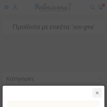
0
Προϊόντα με ετικέτα: 'non-gmo'
Κατηγορίες
Δημοφιλεις ετικετες