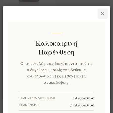
Αφρόλουτρο για Χέρια
και Σώμα με Ginger Lily &
Ylang Ylang 300ml
EL1796
€14,00 χωρίς ΦΠΑ
Καλοκαιρινή
ισοδυναμεί με €46,67 ανά 1
lt
Παρένθεση
Οι αποστολές μας διακόπτονται από τις
Κατηγορίες
8 Αυγούστου, καθώς ταξιδεύουμε
αναζητώντας νέες μεσογειακές
Δημοφιλεις ετικετες
ανακαλύψεις.
7 Αυγούστου
ΤΕΛΕΥΤΑΊΑ ΑΠΟΣΤΟΛΉ
24 Αυγούστου
ΕΠΑΝΈΝΑΡΞΗ
Πληροφορίες