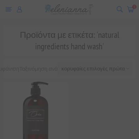
0
Προϊόντα με ετικέτα: 'natural
ingredients hand wash'
μφάνιση
Ταξινόμηση ανά