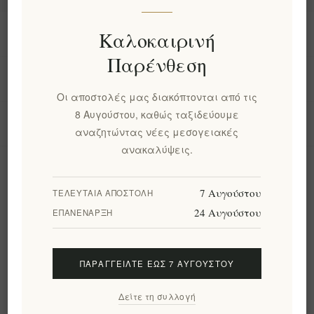
Πληροφορίες
Καλοκαιρινή
Παρένθεση
Ο λογαριασμός μου
Οι αποστολές μας διακόπτονται από τις
8 Αυγούστου, καθώς ταξιδεύουμε
Εργαλεία σελίδας
αναζητώντας νέες μεσογειακές
ανακαλύψεις.
Ενημερωτικό δελτίο
7 Αυγούστου
ΤΕΛΕΥΤΑΊΑ ΑΠΟΣΤΟΛΉ
24 Αυγούστου
ΕΠΑΝΈΝΑΡΞΗ
Εγγραφή
Διαγραφή
ΠΑΡΑΓΓΕΊΛΤΕ ΈΩΣ 7 ΑΥΓΟΎΣΤΟΥ
Ακολουθήστε μας
Δείτε τη συλλογή