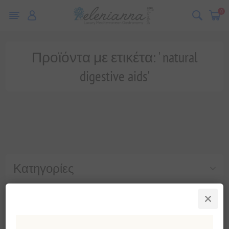
0
Προϊόντα με ετικέτα: ' natural
digestive aids'
Κατηγορίες
Δημοφιλεις ετικετες