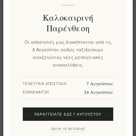
Πληροφορίες
Καλοκαιρινή
Παρένθεση
Ο λογαριασμός μου
Οι αποστολές μας διακόπτονται από τις
8 Αυγούστου, καθώς ταξιδεύουμε
Εργαλεία σελίδας
αναζητώντας νέες μεσογειακές
ανακαλύψεις.
Ενημερωτικό δελτίο
7 Αυγούστου
ΤΕΛΕΥΤΑΊΑ ΑΠΟΣΤΟΛΉ
24 Αυγούστου
ΕΠΑΝΈΝΑΡΞΗ
Εγγραφή
Διαγραφή
ΠΑΡΑΓΓΕΊΛΤΕ ΈΩΣ 7 ΑΥΓΟΎΣΤΟΥ
Ακολουθήστε μας
Δείτε τη συλλογή