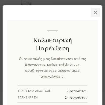
Kleos Mastiha Spirit Λικέρ
700ml
EL1615
€55,70 χωρίς ΦΠΑ
Καλοκαιρινή
ισοδυναμεί με €79,57 ανά 1
lt
Παρένθεση
Κατηγορίες
Οι αποστολές μας διακόπτονται από τις
8 Αυγούστου, καθώς ταξιδεύουμε
αναζητώντας νέες μεσογειακές
Δημοφιλεις ετικετες
ανακαλύψεις.
7 Αυγούστου
ΤΕΛΕΥΤΑΊΑ ΑΠΟΣΤΟΛΉ
24 Αυγούστου
ΕΠΑΝΈΝΑΡΞΗ
Πληροφορίες