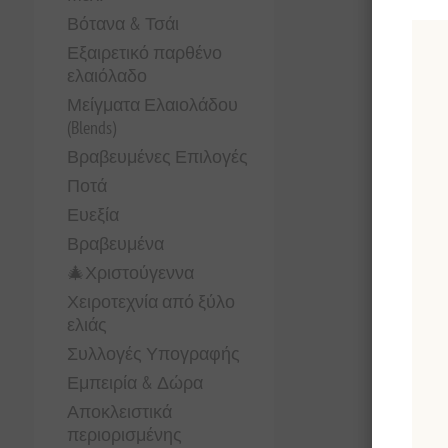
Βότανα & Τσάι
Εξαιρετικό παρθένο
ελαιόλαδο
Μείγματα Ελαιολάδου
(Blends)
Βραβευμένες Επιλογές
Ποτά
Ευεξία
Βραβευμένα
🎄Χριστούγεννα
Χειροτεχνία από ξύλο
ελιάς
Συλλογές Υπογραφής
Εμπειρία & Δώρα
Αποκλειστικά
περιορισμένης