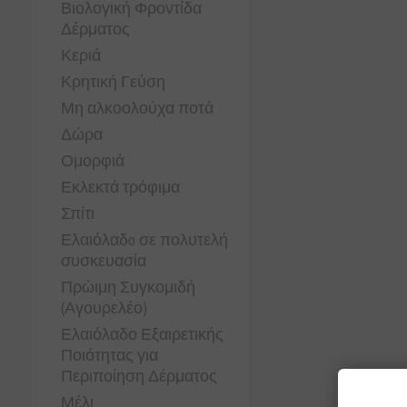
Βιολογική Φροντίδα
Δέρματος
Κεριά
Κρητική Γεύση
Μη αλκοολούχα ποτά
Δώρα
Ομορφιά
Εκλεκτά τρόφιμα
Σπίτι
Ελαιόλαδo σε πολυτελή
συσκευασία
Πρώιμη Συγκομιδή
(Αγουρελέο)
Ελαιόλαδο Εξαιρετικής
Ποιότητας για
Περιποίηση Δέρματος
Μέλι