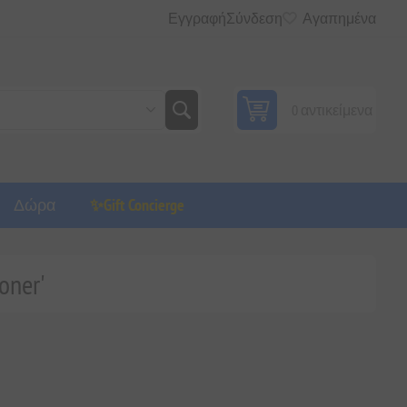
Εγγραφή
Σύνδεση
Αγαπημένα
0 αντικείμενα
Δώρα
✨Gift Concierge
oner'