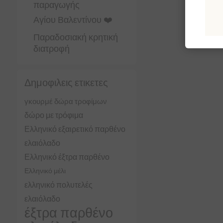
παραγωγής
Αγίου Βαλεντίνου ❤️
Παραδοσιακή κρητική
διατροφή
Δημοφιλεις ετικετες
γκουρμέ δώρα τροφίμων
δώρο με τρόφιμα
Ελληνικό εξαιρετικό παρθένο
ελαιόλαδο
Ελληνικό έξτρα παρθένο
Ελληνικό μέλι
ελληνικό πολυτελές
ελαιόλαδο
έξτρα παρθένο