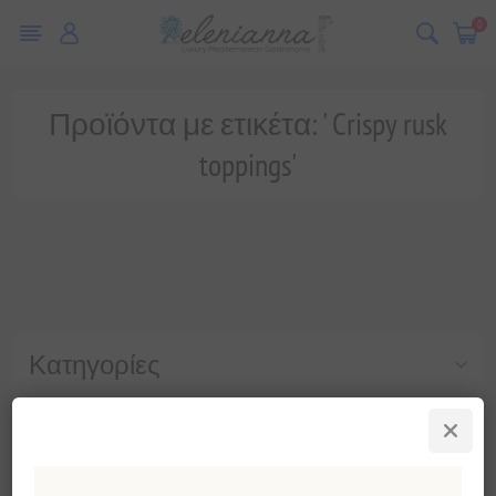
0
Προϊόντα με ετικέτα: ' Crispy rusk
toppings'
Κατηγορίες
Δημοφιλεις ετικετες