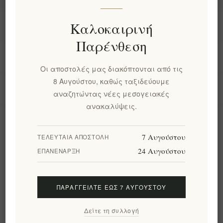
Πληροφορίες
Καλοκαιρινή
Παρένθεση
Ο λογαριασμός μου
Οι αποστολές μας διακόπτονται από τις
8 Αυγούστου, καθώς ταξιδεύουμε
Εργαλεία σελίδας
αναζητώντας νέες μεσογειακές
ανακαλύψεις.
Ενημερωτικό δελτίο
7 Αυγούστου
ΤΕΛΕΥΤΑΊΑ ΑΠΟΣΤΟΛΉ
24 Αυγούστου
ΕΠΑΝΈΝΑΡΞΗ
Εγγραφή
Διαγραφή
ΠΑΡΑΓΓΕΊΛΤΕ ΈΩΣ 7 ΑΥΓΟΎΣΤΟΥ
Ακολουθήστε μας
Δείτε τη συλλογή