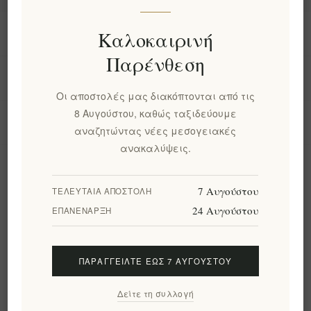
Πληροφορίες
Καλοκαιρινή
Παρένθεση
Ο λογαριασμός μου
Οι αποστολές μας διακόπτονται από τις
8 Αυγούστου, καθώς ταξιδεύουμε
Εργαλεία σελίδας
αναζητώντας νέες μεσογειακές
ανακαλύψεις.
Ενημερωτικό δελτίο
7 Αυγούστου
ΤΕΛΕΥΤΑΊΑ ΑΠΟΣΤΟΛΉ
24 Αυγούστου
ΕΠΑΝΈΝΑΡΞΗ
Εγγραφή
Διαγραφή
ΠΑΡΑΓΓΕΊΛΤΕ ΈΩΣ 7 ΑΥΓΟΎΣΤΟΥ
Ακολουθήστε μας
Δείτε τη συλλογή