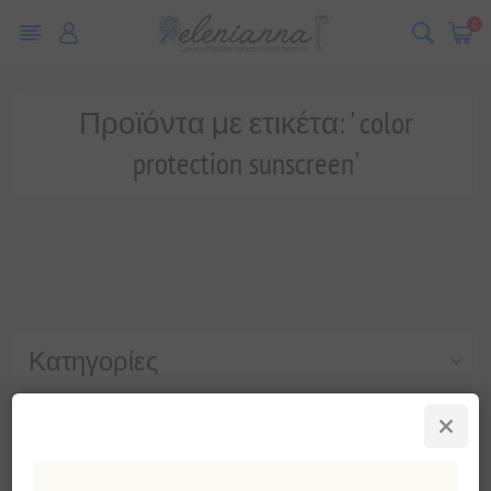
0
Προϊόντα με ετικέτα: ' color
protection sunscreen'
Κατηγορίες
Δημοφιλεις ετικετες