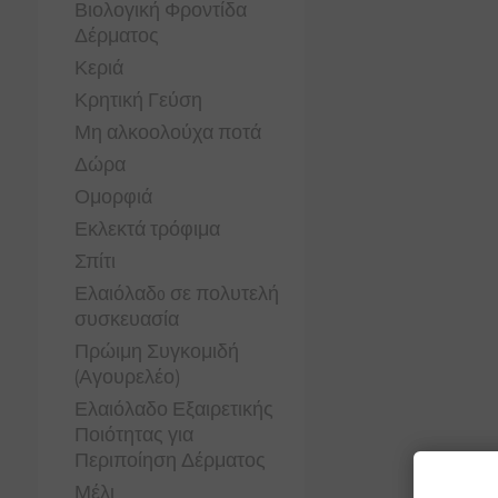
Βιολογική Φροντίδα
Δέρματος
Κεριά
Κρητική Γεύση
Μη αλκοολούχα ποτά
Δώρα
Ομορφιά
Εκλεκτά τρόφιμα
Σπίτι
Ελαιόλαδo σε πολυτελή
συσκευασία
Πρώιμη Συγκομιδή
(Αγουρελέο)
Ελαιόλαδο Εξαιρετικής
Ποιότητας για
Περιποίηση Δέρματος
Μέλι