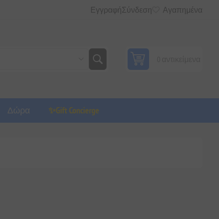
Εγγραφή
Σύνδεση
Αγαπημένα
0 αντικείμενα
Δώρα
✨Gift Concierge