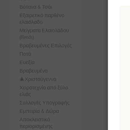
Βότανα & Τσάι
Εξαιρετικό παρθένο
ελαιόλαδο
Μείγματα Ελαιολάδου
(Blends)
Βραβευμένες Επιλογές
Ποτά
Ευεξία
Βραβευμένα
🎄Χριστούγεννα
Χειροτεχνία από ξύλο
ελιάς
Συλλογές Υπογραφής
Εμπειρία & Δώρα
Αποκλειστικά
περιορισμένης