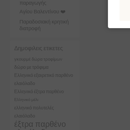
παραγωγής
Αγίου Βαλεντίνου ❤️
Παραδοσιακή κρητική
διατροφή
Δημοφιλεις ετικετες
γκουρμέ δώρα τροφίμων
δώρο με τρόφιμα
Ελληνικό εξαιρετικό παρθένο
ελαιόλαδο
Ελληνικό έξτρα παρθένο
Ελληνικό μέλι
ελληνικό πολυτελές
ελαιόλαδο
έξτρα παρθένο