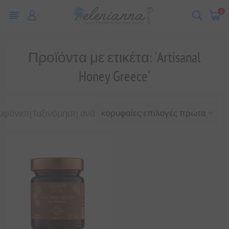
0
Προϊόντα με ετικέτα: 'Artisanal
Honey Greece'
μφάνιση
Ταξινόμηση ανά