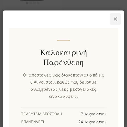
Navarino Icons Ελληνικό
Μέλι Βελανιδιάς –
Γήινο, Αφιλτράριστο,
260γρ | Δώρο Γκουρμέ
Τροφίμων Μεσσηνίας
EL1937
Καλοκαιρινή
€14,90 χωρίς ΦΠΑ
ισοδυναμεί με €57,31 ανά 1
Παρένθεση
kg(s)
Οι αποστολές μας διακόπτονται από τις
8 Αυγούστου, καθώς ταξιδεύουμε
Κατηγορίες
αναζητώντας νέες μεσογειακές
ανακαλύψεις.
Δημοφιλεις ετικετες
7 Αυγούστου
ΤΕΛΕΥΤΑΊΑ ΑΠΟΣΤΟΛΉ
24 Αυγούστου
ΕΠΑΝΈΝΑΡΞΗ