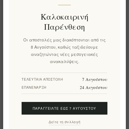
Πληροφορίες
Καλοκαιρινή
Παρένθεση
Ο λογαριασμός μου
Οι αποστολές μας διακόπτονται από τις
8 Αυγούστου, καθώς ταξιδεύουμε
Εργαλεία σελίδας
αναζητώντας νέες μεσογειακές
ανακαλύψεις.
Ενημερωτικό δελτίο
7 Αυγούστου
ΤΕΛΕΥΤΑΊΑ ΑΠΟΣΤΟΛΉ
24 Αυγούστου
ΕΠΑΝΈΝΑΡΞΗ
Εγγραφή
Διαγραφή
ΠΑΡΑΓΓΕΊΛΤΕ ΈΩΣ 7 ΑΥΓΟΎΣΤΟΥ
Ακολουθήστε μας
Δείτε τη συλλογή