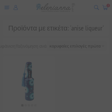
0
Προϊόντα με ετικέτα: 'anise liqueur'
μφάνιση
Ταξινόμηση ανά