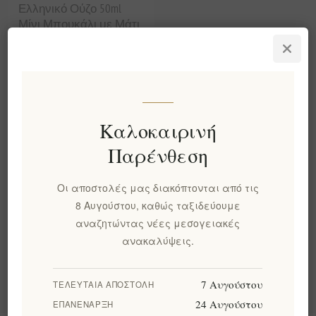
Ελληνικό Ούζο 50ml
Μίνι Μπουκάλι με Μάτι
- Aegean Blue |
Παραδοσιακό
Απόσταγμα
Γλυκάνισου, Ελληνικό
Αναμνηστικό & Δώρο
EL1931
Καλοκαιρινή
€5,20 χωρίς ΦΠΑ
Παρένθεση
ισοδυναμεί με €104,00 ανά
1 lt
Οι αποστολές μας διακόπτονται από τις
8 Αυγούστου, καθώς ταξιδεύουμε
Κατηγορίες
αναζητώντας νέες μεσογειακές
ανακαλύψεις.
Δημοφιλεις ετικετες
7 Αυγούστου
ΤΕΛΕΥΤΑΊΑ ΑΠΟΣΤΟΛΉ
24 Αυγούστου
ΕΠΑΝΈΝΑΡΞΗ