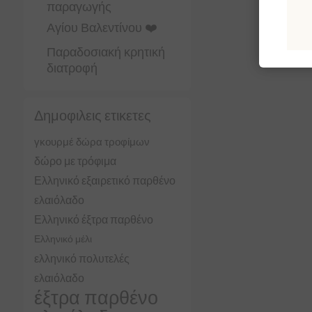
παραγωγής
Αγίου Βαλεντίνου ❤️
Παραδοσιακή κρητική
διατροφή
Δημοφιλεις ετικετες
γκουρμέ δώρα τροφίμων
δώρο με τρόφιμα
Ελληνικό εξαιρετικό παρθένο
ελαιόλαδο
Ελληνικό έξτρα παρθένο
Ελληνικό μέλι
ελληνικό πολυτελές
ελαιόλαδο
έξτρα παρθένο