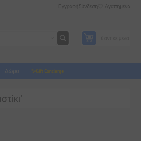
Εγγραφή
Σύνδεση
Αγαπημένα
0 αντικείμενα
Δώρα
✨Gift Concierge
στίκι'