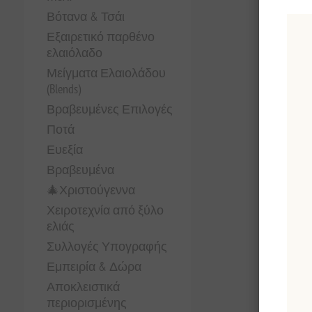
Βότανα & Τσάι
Εξαιρετικό παρθένο
ελαιόλαδο
Μείγματα Ελαιολάδου
(Blends)
Βραβευμένες Επιλογές
Ποτά
Ευεξία
Βραβευμένα
🎄Χριστούγεννα
Χειροτεχνία από ξύλο
ελιάς
Συλλογές Υπογραφής
Εμπειρία & Δώρα
Αποκλειστικά
περιορισμένης