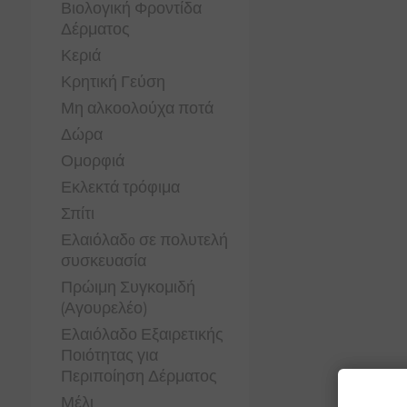
Βιολογική Φροντίδα
Δέρματος
Κεριά
Κρητική Γεύση
Μη αλκοολούχα ποτά
Δώρα
Ομορφιά
Εκλεκτά τρόφιμα
Σπίτι
Ελαιόλαδo σε πολυτελή
συσκευασία
Πρώιμη Συγκομιδή
(Αγουρελέο)
Ελαιόλαδο Εξαιρετικής
Ποιότητας για
Περιποίηση Δέρματος
Μέλι