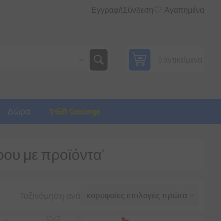
Εγγραφή
Σύνδεση
Αγαπημένα
0 αντικείμενα
Δώρα
✨Gift Concierge
ρου με προϊόντα'
Ταξινόμηση ανά