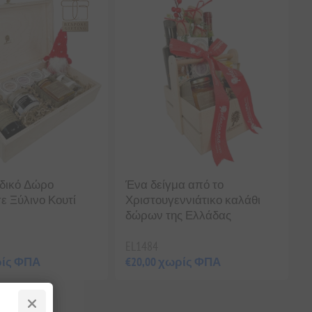
δικό Δώρο
Ένα δείγμα από το
ε Ξύλινο Κουτί
Χριστουγεννιάτικο καλάθι
δώρων της Ελλάδας
EL1484
ρίς ΦΠΑ
€20,00 χωρίς ΦΠΑ