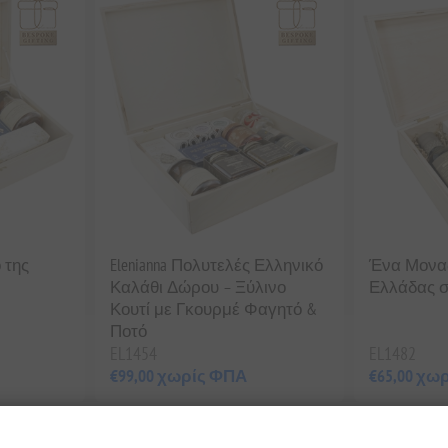
 της
Elenianna Πολυτελές Ελληνικό
Ένα Μονα
Καλάθι Δώρου – Ξύλινο
Ελλάδας σ
Κουτί με Γκουρμέ Φαγητό &
Ποτό
EL1454
EL1482
€99,00 χωρίς ΦΠΑ
€65,00 χω