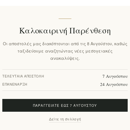
Καλοκαιρινή Παρένθεση
Οι αποστολές μας διακόπτονται από τις 8 Αυγούστου, καθώς
ταξιδεύουμε αναζητώντας νέες μεσογειακές
ανακαλύψεις.
ε Ψάθινο
Pamako Premium Έξτρα
Παρθένο Ελαιόλαδο 2 x 500ml
7 Αυγούστου
ΤΕΛΕΥΤΑΊΑ ΑΠΟΣΤΟΛΉ
σε Πολυτελή Συσκευασία
24 Αυγούστου
ΕΠΑΝΈΝΑΡΞΗ
Δώρου
EL1575
€89,90 χωρίς ΦΠΑ
ΠΑΡΑΓΓΕΊΛΤΕ ΈΩΣ 7 ΑΥΓΟΎΣΤΟΥ
Δείτε τη συλλογή
1
2
3
4