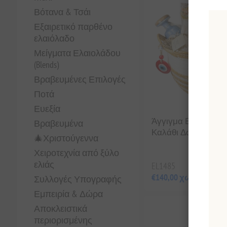
Βότανα & Τσάι
Εξαιρετικό παρθένο
ελαιόλαδο
Μείγματα Ελαιολάδου
(Blends)
Βραβευμένες Επιλογές
Ποτά
Ευεξία
Άγγιγμα Ελλάδας σ
Βραβευμένα
Καλάθι Δώρου
🎄Χριστούγεννα
Χειροτεχνία από ξύλο
ελιάς
EL1485
€140,00 χωρίς ΦΠΑ
Συλλογές Υπογραφής
Εμπειρία & Δώρα
Αποκλειστικά
περιορισμένης