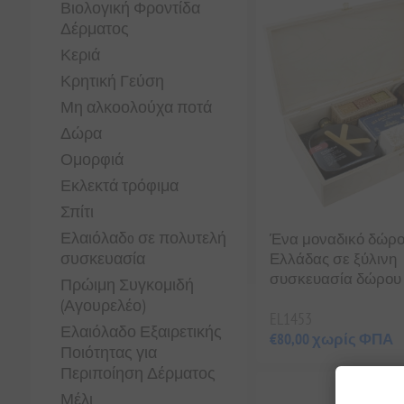
Βιολογική Φροντίδα
Δέρματος
Κεριά
Κρητική Γεύση
Μη αλκοολούχα ποτά
Δώρα
Ομορφιά
Εκλεκτά τρόφιμα
Σπίτι
Ελαιόλαδo σε πολυτελή
Ένα μοναδικό δώρο
συσκευασία
Ελλάδας σε ξύλινη
συσκευασία δώρου
Πρώιμη Συγκομιδή
(Αγουρελέο)
EL1453
Ελαιόλαδο Εξαιρετικής
€80,00 χωρίς ΦΠΑ
Ποιότητας για
Περιποίηση Δέρματος
Μέλι