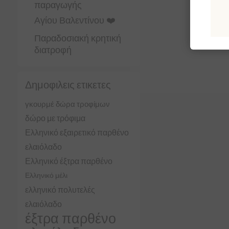
παραγωγής
Αγίου Βαλεντίνου ❤️
Παραδοσιακή κρητική
διατροφή
Δημοφιλεις ετικετες
γκουρμέ δώρα τροφίμων
δώρο με τρόφιμα
Ελληνικό εξαιρετικό παρθένο
ελαιόλαδο
Ελληνικό έξτρα παρθένο
Ελληνικό μέλι
ελληνικό πολυτελές
ελαιόλαδο
έξτρα παρθένο