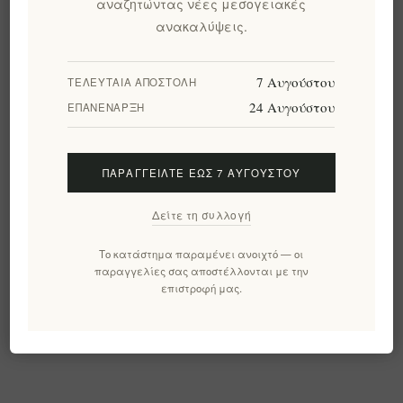
αναζητώντας νέες μεσογειακές
ανακαλύψεις.
7 Αυγούστου
ΤΕΛΕΥΤΑΊΑ ΑΠΟΣΤΟΛΉ
The Governor Premium
24 Αυγούστου
ΕΠΑΝΈΝΑΡΞΗ
Έξτρα Παρθένο
Ελαιόλαδο 2 x 500ml σε
Πολυτελή Συσκευασία
Δώρου
ΠΑΡΑΓΓΕΊΛΤΕ ΈΩΣ 7 ΑΥΓΟΎΣΤΟΥ
EL1591
€92,00 χωρίς ΦΠΑ
Δείτε τη συλλογή
Το κατάστημα παραμένει ανοιχτό — οι
παραγγελίες σας αποστέλλονται με την
Κατηγορίες
επιστροφή μας.
Δημοφιλεις ετικετες