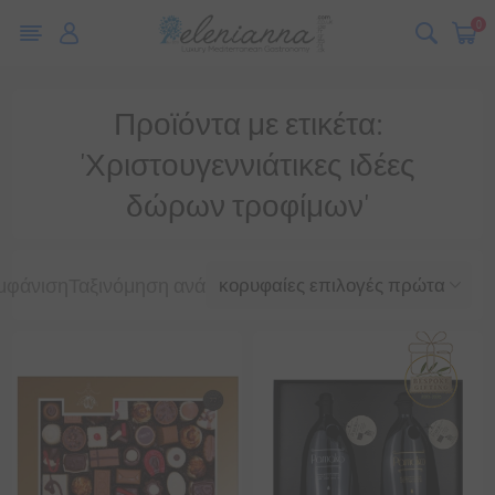
0
Προϊόντα με ετικέτα:
'Χριστουγεννιάτικες ιδέες
δώρων τροφίμων'
μφάνιση
Ταξινόμηση ανά