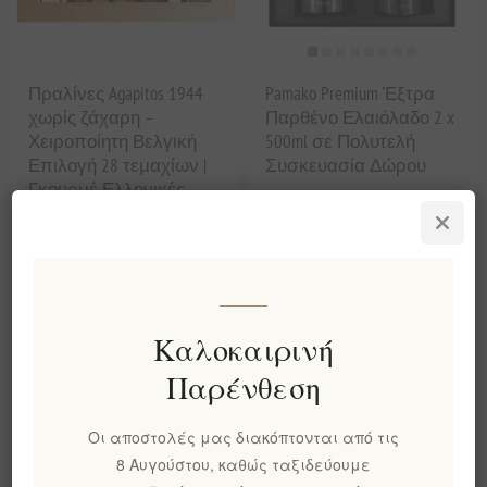
Πραλίνες Agapitos 1944
Pamako Premium Έξτρα
χωρίς ζάχαρη –
Παρθένο Ελαιόλαδο 2 x
Χειροποίητη Βελγική
500ml σε Πολυτελή
Επιλογή 28 τεμαχίων |
Συσκευασία Δώρου
Γκουρμέ Ελληνικές
Σοκολάτες με Στέβια,
Γεμίσεις Gianduja και
Φουντούκι
EL1410
EL1575
€29,90 χωρίς ΦΠΑ
€89,90 χωρίς ΦΠΑ
Καλοκαιρινή
Παρένθεση
Οι αποστολές μας διακόπτονται από τις
8 Αυγούστου, καθώς ταξιδεύουμε