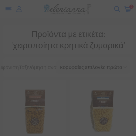
0
Προϊόντα με ετικέτα:
'χειροποίητα κρητικά ζυμαρικά'
μφάνιση
Ταξινόμηση ανά