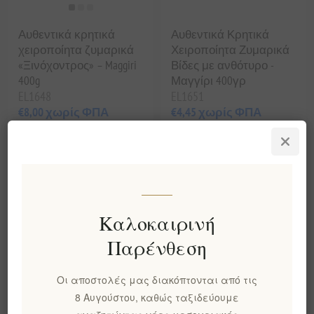
Αυθεντικά κρητικά
Αυθεντικά Κρητικά
χειροποίητα ζυμαρικά
Χειροποίητα Ζυμαρικά
«Ξινόχοντρος» – Maggiri
Βίδες με ανθότυρο -
400g
Μαγγίρι 400γρ
EL1648
EL1651
€8,00 χωρίς ΦΠΑ
€4,45 χωρίς ΦΠΑ
ισοδυναμεί με €20,00 ανά 1
ισοδυναμεί με €11,12 ανά 1
kg(s)
kg(s)
Καλοκαιρινή
Παρένθεση
Οι αποστολές μας διακόπτονται από τις
8 Αυγούστου, καθώς ταξιδεύουμε