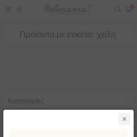
0
Προϊόντα με ετικέτα: 'χείλη'
Κατηγορίες
Δημοφιλεις ετικετες