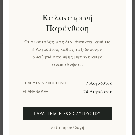
Πληροφορίες
Καλοκαιρινή
Παρένθεση
Ο λογαριασμός μου
Οι αποστολές μας διακόπτονται από τις
8 Αυγούστου, καθώς ταξιδεύουμε
Εργαλεία σελίδας
αναζητώντας νέες μεσογειακές
ανακαλύψεις.
Ενημερωτικό δελτίο
7 Αυγούστου
ΤΕΛΕΥΤΑΊΑ ΑΠΟΣΤΟΛΉ
24 Αυγούστου
ΕΠΑΝΈΝΑΡΞΗ
Εγγραφή
Διαγραφή
ΠΑΡΑΓΓΕΊΛΤΕ ΈΩΣ 7 ΑΥΓΟΎΣΤΟΥ
Ακολουθήστε μας
Δείτε τη συλλογή