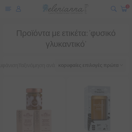
0
Προϊόντα με ετικέτα: 'φυσικό
γλυκαντικό'
μφάνιση
Ταξινόμηση ανά