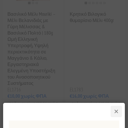
Βασιλικό Μέλι Mouriki –
Κρητικό Βιλογικό
Μέλι Βελανιδιάς με
θυμαρίσιο Μέλι 400gr
Γύρη Μέλισσας &
Βασιλικό Πολτό | 180g
Ωμή Ελληνική
Υπερτροφή, Υψηλή
περιεκτικότητα σε
Μαγγάνιο & Κάλιο,
Εργαστηριακά
Ελεγμένη Υποστήριξη
του Ανοσοποιητικού
Συστήματος
EL1716
EL1783
€10,00 χωρίς ΦΠΑ
€16,00 χωρίς ΦΠΑ
ισοδυναμεί με €55,56 ανά 1
ισοδυναμεί με €40,00 ανά 1
kg(s)
kg(s)