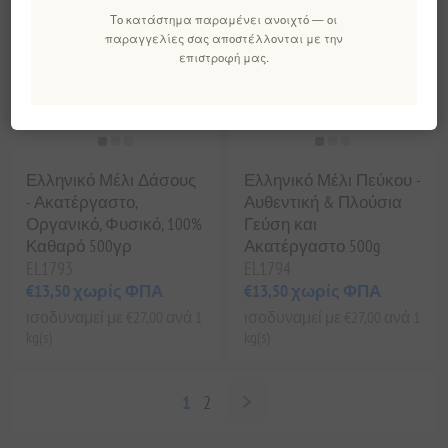
Το κατάστημα παραμένει ανοιχτό — οι
παραγγελίες σας αποστέλλονται με την
επιστροφή μας.
Ελληνικό Μέλι Δάσους
Ελληνικό Μέλι Πεύκου -
- Ακατέργαστο,
Αυθεντική & Πλούσια
Οργανικό, Φυσικό, 100%
Γεύση και
Καθαρό 500γρ
Ακατέργαστο 500g
EL1793
EL1794
€13,50 χωρίς ΦΠΑ
€13,50 χωρίς ΦΠΑ
ισοδυναμεί με €27,00 ανά 1
ισοδυναμεί με €27,00 ανά 1
kg(s)
kg(s)
1
2