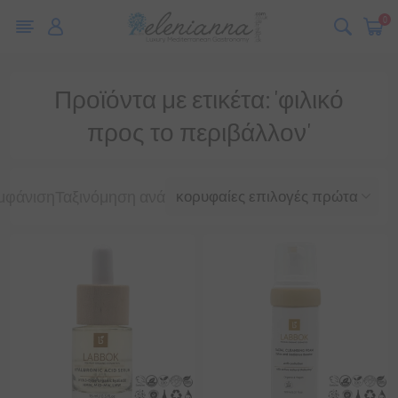
0
Προϊόντα με ετικέτα: 'φιλικό
προς το περιβάλλον'
μφάνιση
Ταξινόμηση ανά