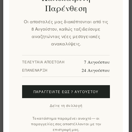
Labbok 2 σε 1 Μοβ
Labbok Κρέμα Ματιών
Παρένθεση
Μάσκα Προσώπου
20ml
Βαθύς Καθαρισμός 50
ml
Οι αποστολές μας διακόπτονται από τις
EL1536
EL1537
8 Αυγούστου, καθώς ταξιδεύουμε
€24,92 χωρίς ΦΠΑ
€39,00 χωρίς ΦΠΑ
αναζητώντας νέες μεσογειακές
ισοδυναμεί με €498,40 ανά
ισοδυναμεί με €1950,00
ανακαλύψεις.
1 lt
ανά 1 lt
7 Αυγούστου
ΤΕΛΕΥΤΑΊΑ ΑΠΟΣΤΟΛΉ
24 Αυγούστου
ΕΠΑΝΈΝΑΡΞΗ
ΠΑΡΑΓΓΕΊΛΤΕ ΈΩΣ 7 ΑΥΓΟΎΣΤΟΥ
Δείτε τη συλλογή
Το κατάστημα παραμένει ανοιχτό — οι
παραγγελίες σας αποστέλλονται με την
Labbok Κρέμα Ημέρας
Labbok Κρέμα Ημέρας
επιστροφή μας.