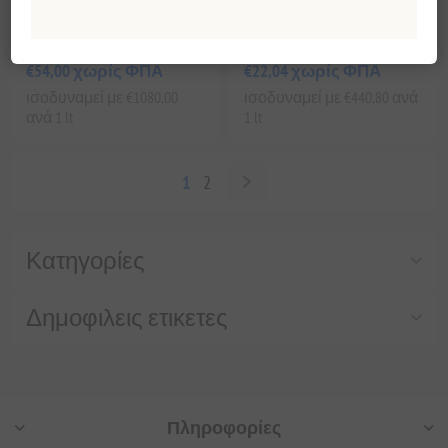
Αντιγήρανση 50ml
Ενυδάτωση και Λάμψη
50ml
EL1539
EL1540
€54,00 χωρίς ΦΠΑ
€22,04 χωρίς ΦΠΑ
ισοδυναμεί με €1080,00
ισοδυναμεί με €440,80 ανά
ανά 1 lt
1 lt
1
2
Κατηγορίες
Δημοφιλεις ετικετες
Πληροφορίες