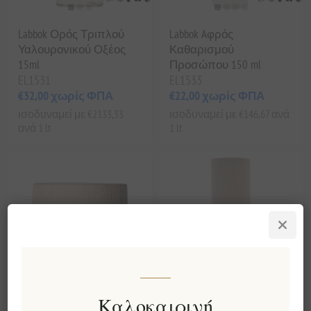
Labbok Ορός Τριπλού
Labbok Aφρός
Υαλουρονικού Οξέος
Καθαρισμού
15ml
Προσώπου 150 ml
EL1531
EL1533
€32,00 χωρίς ΦΠΑ
€22,00 χωρίς ΦΠΑ
ισοδυναμεί με €2133,33
ισοδυναμεί με €146,67 ανά
ανά 1 lt
1 lt
Καλοκαιρινή