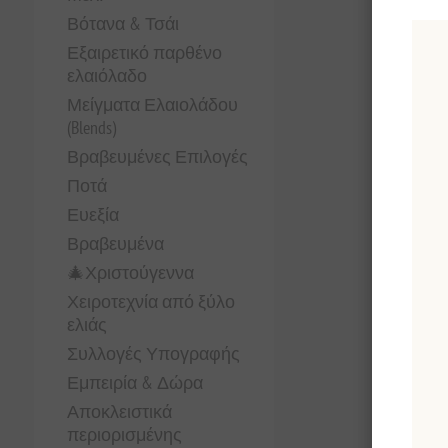
Βότανα & Τσάι
Εξαιρετικό παρθένο
ελαιόλαδο
Μείγματα Ελαιολάδου
(Blends)
Βραβευμένες Επιλογές
Ποτά
Ευεξία
Βραβευμένα
🎄Χριστούγεννα
Χειροτεχνία από ξύλο
ελιάς
Συλλογές Υπογραφής
Εμπειρία & Δώρα
Αποκλειστικά
περιορισμένης