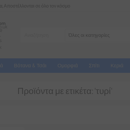
ια, Αποστέλλονται σε όλο τον κόσμο
ά
Βότανα & Τσάι
Ομορφιά
Σπίτι
Κεριά
Προϊόντα με ετικέτα: 'τυρί'