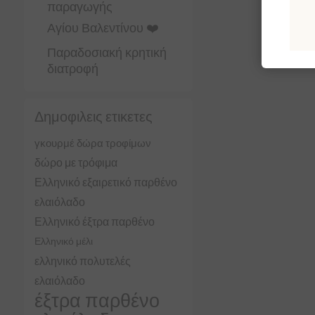
παραγωγής
Αγίου Βαλεντίνου ❤️
Παραδοσιακή κρητική
διατροφή
Δημοφιλεις ετικετες
γκουρμέ δώρα τροφίμων
δώρο με τρόφιμα
Ελληνικό εξαιρετικό παρθένο
ελαιόλαδο
Ελληνικό έξτρα παρθένο
Ελληνικό μέλι
ελληνικό πολυτελές
ελαιόλαδο
έξτρα παρθένο