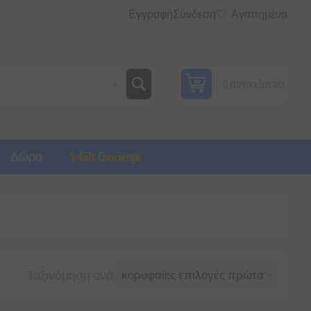
Εγγραφή
Σύνδεση
Αγαπημένα
0 αντικείμενα
Δώρα
✨Gift Concierge
Ταξινόμηση ανά