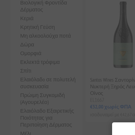
Βιολογική Φροντίδα
Δέρματος
Κεριά
Κρητική Γεύση
Μη αλκοολούχα ποτά
Δώρα
Ομορφιά
Εκλεκτά τρόφιμα
Σπίτι
Ελαιόλαδo σε πολυτελή
Santos Wines Σαντορί
συσκευασία
Νυκτερή Ξηρός Λευ
Οίνος
Πρώιμη Συγκομιδή
EL1667
(Αγουρελέο)
€32,00 χωρίς ΦΠΑ
Ελαιόλαδο Εξαιρετικής
ισοδυναμεί με €42,67 αν
Ποιότητας για
Περιποίηση Δέρματος
Μέλι