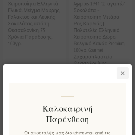
Χειροποίητα Ελληνικά
Agapitos 1944 "Σ' αγαπώ"
Γλυκά, Μείγμα Μαύρης,
Σοκολάτα –
Γάλακτος και Λευκής
Χειροποίητη Μπάρα
Σοκολάτας από τη
Ροζ Καρδιάς |
Θεσσαλονίκη, 75
Πολυτελές Ελληνικό
Χρόνια Παράδοσης,
Χειροποίητο Δώρο,
100γρ.
Βελγικό Κακάο Premium,
100γρ. Gourmet
Ζαχαροπλαστείο
Θεσσαλονίκης
EL1237
EL1362
€4,90 χωρίς ΦΠΑ
€4,90 χωρίς ΦΠΑ
ισοδυναμεί με €49,00 ανά 1
ισοδυναμεί με €49,00 ανά 1
kg(s)
kg(s)
Καλοκαιρινή
Παρένθεση
Οι αποστολές μας διακόπτονται από τις