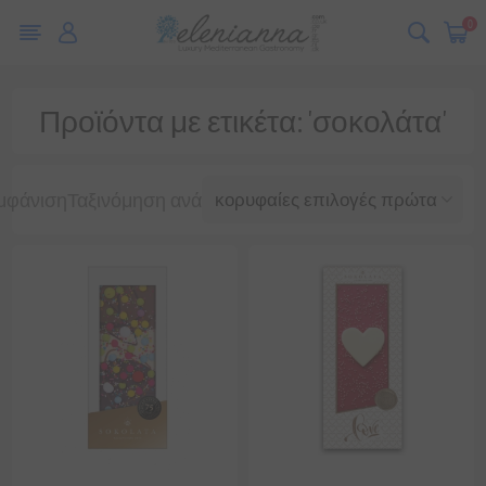
0
Προϊόντα με ετικέτα: 'σοκολάτα'
μφάνιση
Ταξινόμηση ανά