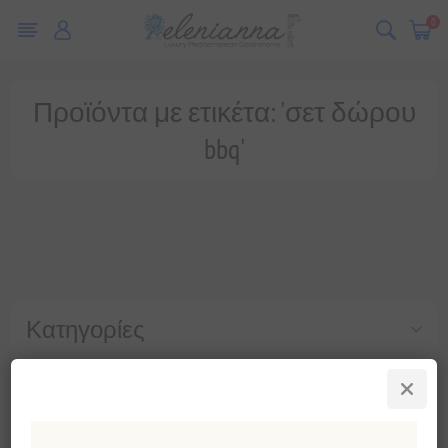
0
Προϊόντα με ετικέτα: 'σετ δώρου
bbq'
Κατηγορίες
Δημοφιλεις ετικετες