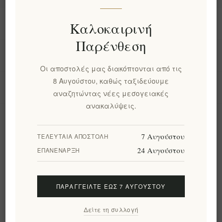
Πληροφορίες
Καλοκαιρινή
Παρένθεση
Ο λογαριασμός μου
Οι αποστολές μας διακόπτονται από τις
8 Αυγούστου, καθώς ταξιδεύουμε
Εργαλεία σελίδας
αναζητώντας νέες μεσογειακές
ανακαλύψεις.
Ενημερωτικό δελτίο
7 Αυγούστου
ΤΕΛΕΥΤΑΊΑ ΑΠΟΣΤΟΛΉ
24 Αυγούστου
ΕΠΑΝΈΝΑΡΞΗ
Εγγραφή
Διαγραφή
ΠΑΡΑΓΓΕΊΛΤΕ ΈΩΣ 7 ΑΥΓΟΎΣΤΟΥ
Ακολουθήστε μας
Δείτε τη συλλογή